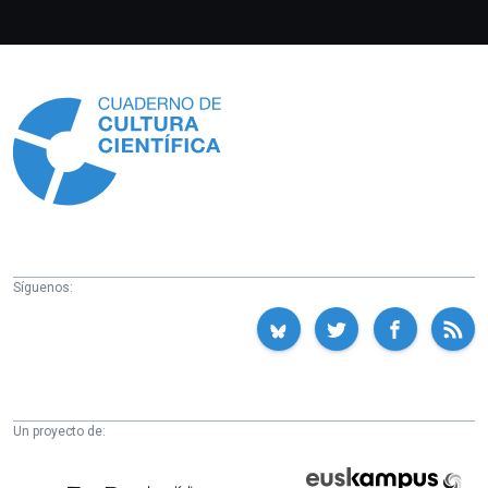
Información
Síguenos:
Un proyecto de:
Cátedra
Euskampus
de
Fundazioa