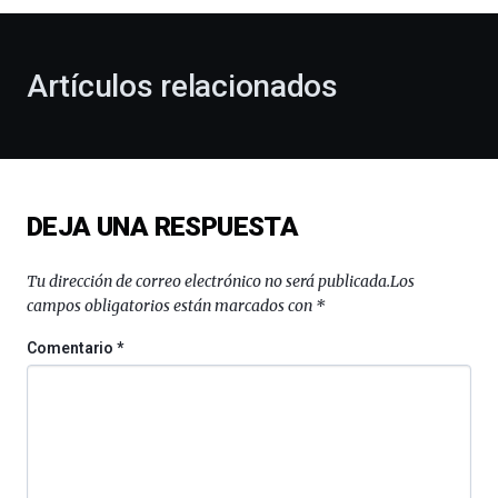
al
otoño
con
la
Artículos relacionados
celebración
de
la
novena
edición
de
DEJA UNA RESPUESTA
Bilbo
Zientzia
Plaza
Tu dirección de correo electrónico no será publicada.
Los
(BZP),
campos obligatorios están marcados con
*
un
festival
Comentario
*
que
llenará
la
ciudad
de
monólogos,
exposiciones,