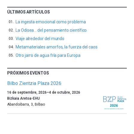
ÚLTIMOS ARTÍCULOS
La ingesta emocional como problema
La Odisea… del pensamiento científico
Viaje alrededor del mundo
Metamateriales amorfos, la fuerza del caos
Otro jarro de agua fría para Europa
PRÓXIMOS EVENTOS
Bilbo Zientzia Plaza 2026
Un
16 de septiembre, 2026
–
4 de octubre, 2026
año
Bizkaia Aretoa-EHU
más,
Abandoibarra, 3
,
Bilbao
Bilbao
dará
la
bienvenida