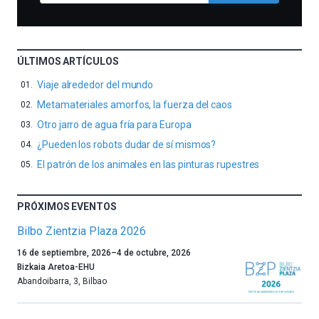
ÚLTIMOS ARTÍCULOS
Viaje alrededor del mundo
Metamateriales amorfos, la fuerza del caos
Otro jarro de agua fría para Europa
¿Pueden los robots dudar de sí mismos?
El patrón de los animales en las pinturas rupestres
PRÓXIMOS EVENTOS
Bilbo Zientzia Plaza 2026
Un
16 de septiembre, 2026
–
4 de octubre, 2026
año
Bizkaia Aretoa-EHU
más,
Abandoibarra, 3
,
Bilbao
Bilbao
dará