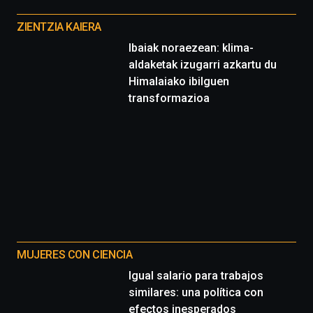
Otros
proyectos
ZIENTZIA KAIERA
Ibaiak noraezean: klima-
aldaketak izugarri azkartu du
Himalaiako ibilguen
transformazioa
MUJERES CON CIENCIA
Igual salario para trabajos
similares: una política con
efectos inesperados