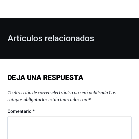
la
bienvenida
al
otoño
con
la
Artículos relacionados
celebración
de
la
novena
edición
de
DEJA UNA RESPUESTA
Bilbo
Zientzia
Plaza
Tu dirección de correo electrónico no será publicada.
Los
(BZP),
campos obligatorios están marcados con
*
un
festival
Comentario
*
que
llenará
la
ciudad
de