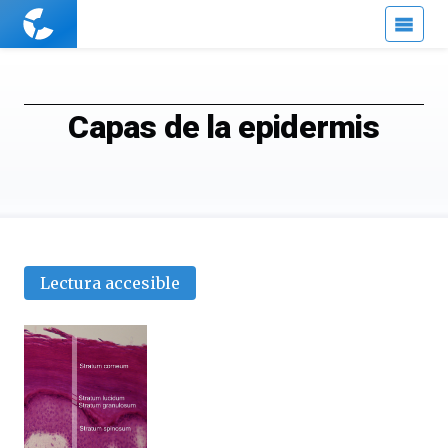
Cuaderno
de
Cultura
Científica
Capas de la epidermis
Lectura accesible