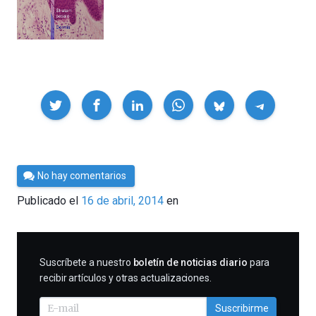
Compartir
Por
No hay comentarios
César
Publicado el
16 de abril, 2014
en
Tomé
SUSCRIBIRME
Suscríbete a nuestro
boletín de noticias diario
para
recibir artículos y otras actualizaciones.
Suscribirme