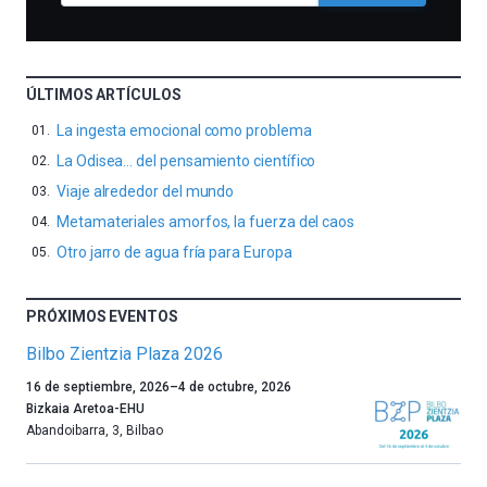
ÚLTIMOS ARTÍCULOS
La ingesta emocional como problema
La Odisea… del pensamiento científico
Viaje alrededor del mundo
Metamateriales amorfos, la fuerza del caos
Otro jarro de agua fría para Europa
PRÓXIMOS EVENTOS
Bilbo Zientzia Plaza 2026
Un
16 de septiembre, 2026
–
4 de octubre, 2026
año
Bizkaia Aretoa-EHU
más,
Abandoibarra, 3
,
Bilbao
Bilbao
dará