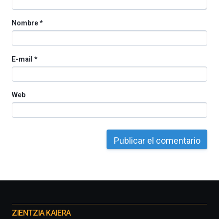
Nombre
*
E-mail
*
Web
Otros
proyectos
ZIENTZIA KAIERA