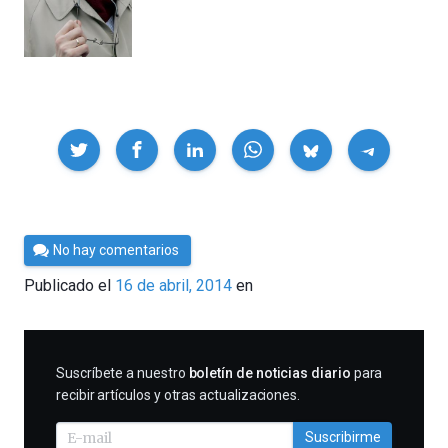
Compartir
Por
No hay comentarios
César
Publicado el
16 de abril, 2014
en
Tomé
SUSCRIBIRME
Suscríbete a nuestro
boletín de noticias diario
para
recibir artículos y otras actualizaciones.
Suscribirme