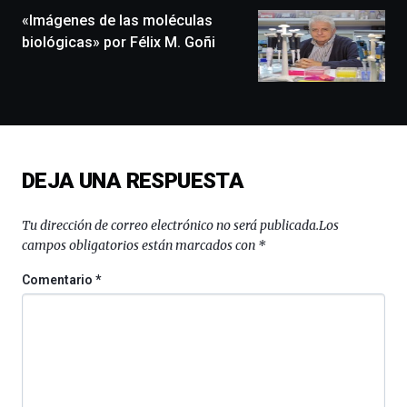
monólogos,
«Imágenes de las moléculas
exposiciones,
biológicas» por Félix M. Goñi
conferencias,
docufórums
y
espectáculos
de
ciencia
del
DEJA UNA RESPUESTA
16
de
septiembre
Tu dirección de correo electrónico no será publicada.
Los
al
campos obligatorios están marcados con
*
4
de
Comentario
*
octubre.
La
iniciativa,
organizada
por
la
Cátedra…