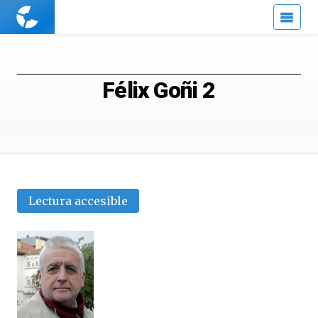
Cuaderno
de
Cultura
Científica
Félix Goñi 2
Lectura accesible