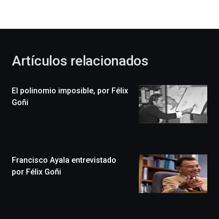
la
bienvenida
al
otoño
con
la
Artículos relacionados
celebración
de
la
El polinomio imposible, por Félix
novena
edición
Goñi
de
Bilbo
Zientzia
Plaza
(BZP),
Francisco Ayala entrevistado
un
festival
por Félix Goñi
que
llenará
la
ciudad
de