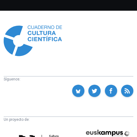
Información
Síguenos:
Un proyecto de:
Cátedra
Euskampus
de
Fundazioa