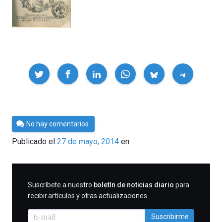
Compartir
Por
No hay comentarios
César
Publicado el
27 de mayo, 2014
en
Tomé
SUSCRIBIRME
Suscríbete a nuestro
boletín de noticias diario
para
recibir artículos y otras actualizaciones.
Suscribirme