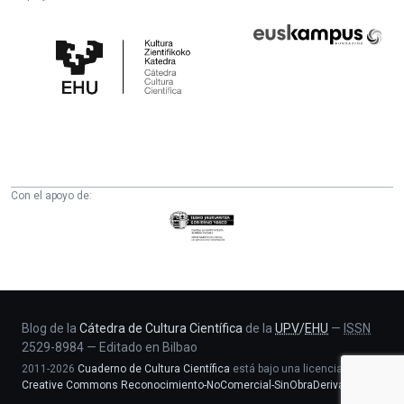
Cátedra
Euskampus
de
Fundazioa
Cultura
Científica
de
la
UPV/EHU
Con el apoyo de:
Eusko
Jaurlaritza
-
Zientzia,
Unibertsitate
eta
Blog de la
Cátedra de Cultura Científica
de la
UPV
/
EHU
—
ISSN
2529-8984
—
Editado en Bilbao
Berrikuntza
2011-2026
Cuaderno de Cultura Científica
está bajo una licencia
saila
Creative Commons Reconocimiento-NoComercial-SinObraDerivada 4.0