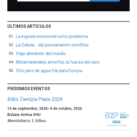
ÚLTIMOS ARTÍCULOS
La ingesta emocional como problema
La Odisea… del pensamiento científico
Viaje alrededor del mundo
Metamateriales amorfos, la fuerza del caos
Otro jarro de agua fría para Europa
PRÓXIMOS EVENTOS
Bilbo Zientzia Plaza 2026
Un
16 de septiembre, 2026
–
4 de octubre, 2026
año
Bizkaia Aretoa-EHU
más,
Abandoibarra, 3
,
Bilbao
Bilbao
dará