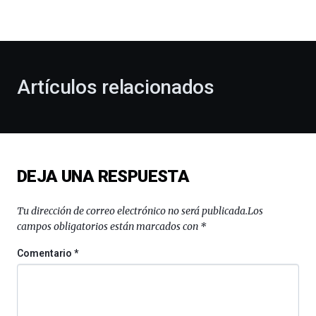
la
bienvenida
al
otoño
con
la
Artículos relacionados
celebración
de
la
novena
edición
de
DEJA UNA RESPUESTA
Bilbo
Zientzia
Plaza
Tu dirección de correo electrónico no será publicada.
Los
(BZP),
campos obligatorios están marcados con
*
un
festival
Comentario
*
que
llenará
la
ciudad
de