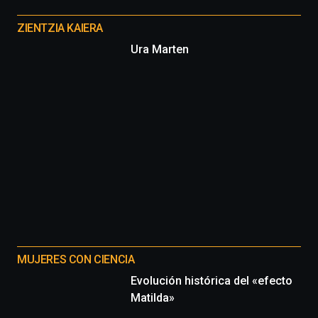
Otros
proyectos
ZIENTZIA KAIERA
Ura Marten
MUJERES CON CIENCIA
Evolución histórica del «efecto
Matilda»