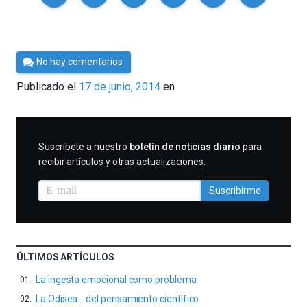
Por
No hay comentarios
César
Publicado el
17 de junio, 2014
en
Tomé
SUSCRIBIRME
Suscríbete a nuestro
boletín de noticias diario
para
recibir artículos y otras actualizaciones.
Suscribirme
ÚLTIMOS ARTÍCULOS
La ingesta emocional como problema
La Odisea… del pensamiento científico