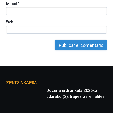
E-mail
*
del
16
de
septiembre
Web
al
4
de
octubre.
La
iniciativa,
organizada
por
la
Cátedra…
Otros
proyectos
ZIENTZIA KAIERA
Dozena erdi ariketa 2026ko
udarako (2): trapezioaren aldea