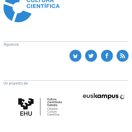
Síguenos:
Un proyecto de:
Cátedra
Euskampus
de
Fundazioa
Cultura
Científica
de
la