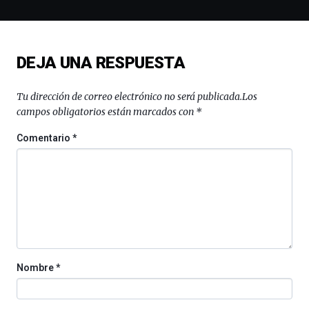
la
novena
edición
de
DEJA UNA RESPUESTA
Bilbo
Zientzia
Plaza
Tu dirección de correo electrónico no será publicada.
Los
(BZP),
campos obligatorios están marcados con
*
un
festival
Comentario
*
que
llenará
la
ciudad
de
monólogos,
exposiciones,
conferencias,
docufórums
Nombre
*
y
espectáculos
de
ciencia