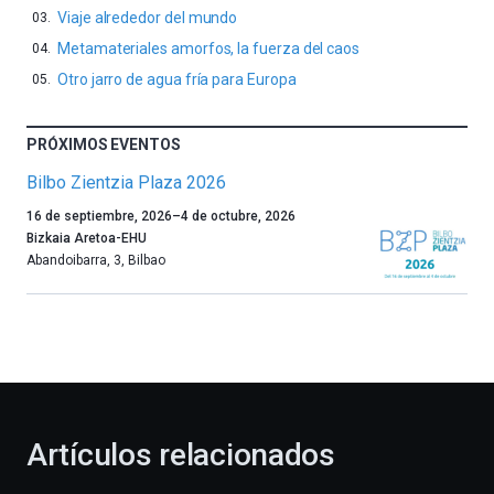
Viaje alrededor del mundo
Metamateriales amorfos, la fuerza del caos
Otro jarro de agua fría para Europa
PRÓXIMOS EVENTOS
Bilbo Zientzia Plaza 2026
Un
16 de septiembre, 2026
–
4 de octubre, 2026
año
Bizkaia Aretoa-EHU
más,
Abandoibarra, 3
,
Bilbao
Bilbao
dará
la
bienvenida
al
otoño
con
la
Artículos relacionados
celebración
de