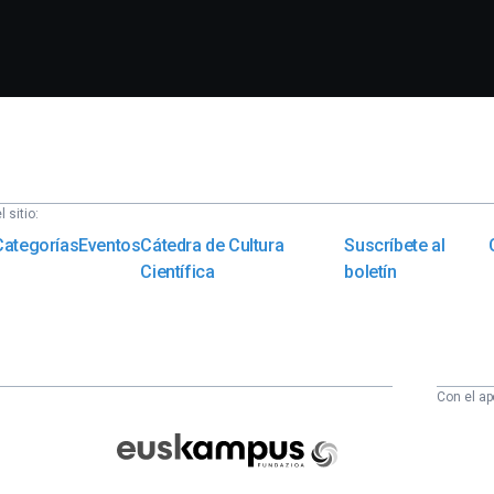
 sitio:
Categorías
Eventos
Cátedra de Cultura
Suscríbete al
Científica
boletín
Con el ap
Euskampus
Fundazioa