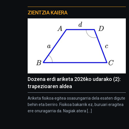
Otros
proyectos
ZIENTZIA KAIERA
Dozena erdi ariketa 2026ko udarako (2):
trapezioaren aldea
Ariketa fisikoa egitea osasungarria dela esaten digute
behin eta berriro. Fisikoa bakarrik ez, buruari eragitea
ere onuragarria da. Nagiak atera [...]