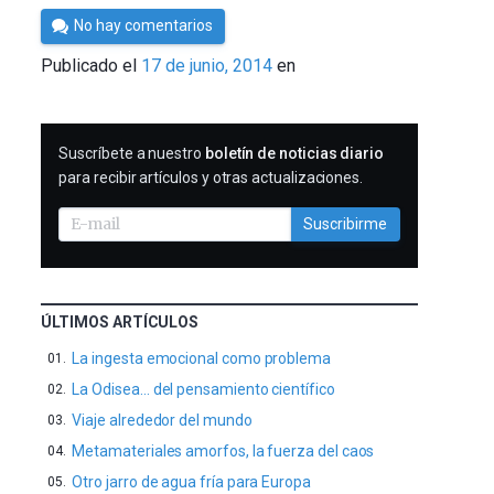
Por
No hay comentarios
César
Publicado el
17 de junio, 2014
en
Tomé
SUSCRIBIRME
Suscríbete a nuestro
boletín de noticias diario
para recibir artículos y otras actualizaciones.
Suscribirme
ÚLTIMOS ARTÍCULOS
La ingesta emocional como problema
La Odisea… del pensamiento científico
Viaje alrededor del mundo
Metamateriales amorfos, la fuerza del caos
Otro jarro de agua fría para Europa