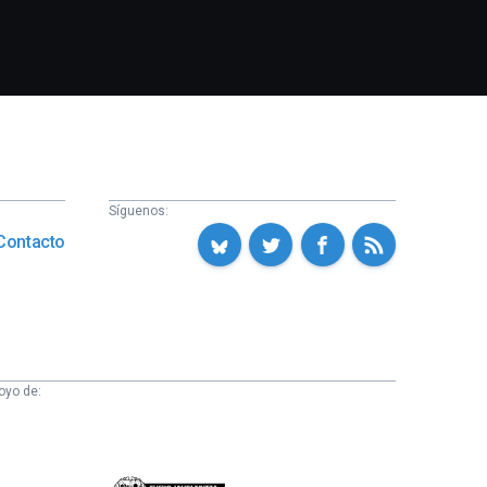
Síguenos:
Contacto
oyo de: