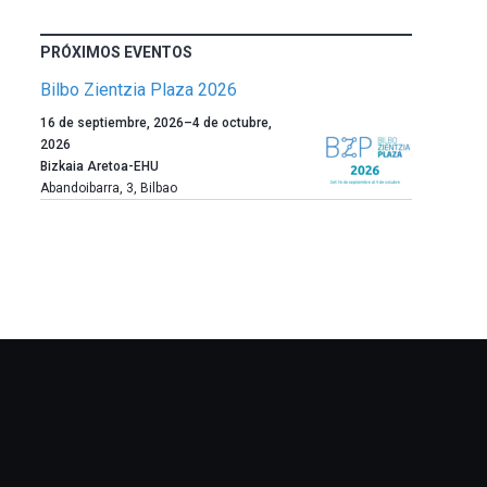
PRÓXIMOS EVENTOS
Bilbo Zientzia Plaza 2026
Un
16 de septiembre, 2026
–
4 de octubre,
año
2026
más,
Bizkaia Aretoa-EHU
Bilbao
Abandoibarra, 3
,
Bilbao
dará
la
bienvenida
al
otoño
con
la
celebración
de
la
novena
edición
de