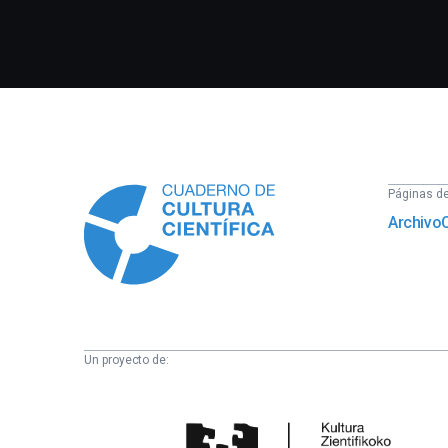
Información
Páginas del
Archivo
Un proyecto de:
Cátedra
de
Cultura