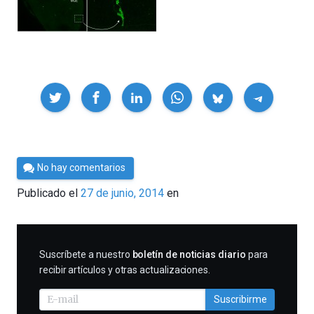
Compartir
Por
No hay comentarios
César
Publicado el
27 de junio, 2014
en
Tomé
SUSCRIBIRME
Suscríbete a nuestro
boletín de noticias diario
para
recibir artículos y otras actualizaciones.
Suscribirme