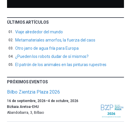
ÚLTIMOS ARTÍCULOS
Viaje alrededor del mundo
Metamateriales amorfos, la fuerza del caos
Otro jarro de agua fría para Europa
¿Pueden los robots dudar de sí mismos?
El patrón de los animales en las pinturas rupestres
PRÓXIMOS EVENTOS
Bilbo Zientzia Plaza 2026
Un
16 de septiembre, 2026
–
4 de octubre, 2026
año
Bizkaia Aretoa-EHU
más,
Abandoibarra, 3
,
Bilbao
Bilbao
dará
la