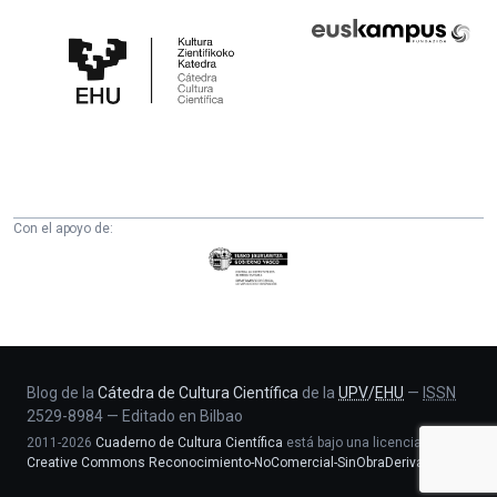
Cátedra
Euskampus
de
Fundazioa
Cultura
Científica
de
la
UPV/EHU
Con el apoyo de:
Eusko
Jaurlaritza
-
Zientzia,
Unibertsitate
eta
Blog de la
Cátedra de Cultura Científica
de la
UPV
/
EHU
—
ISSN
2529-8984
—
Editado en Bilbao
Berrikuntza
2011-2026
Cuaderno de Cultura Científica
está bajo una licencia
saila
Creative Commons Reconocimiento-NoComercial-SinObraDerivada 4.0