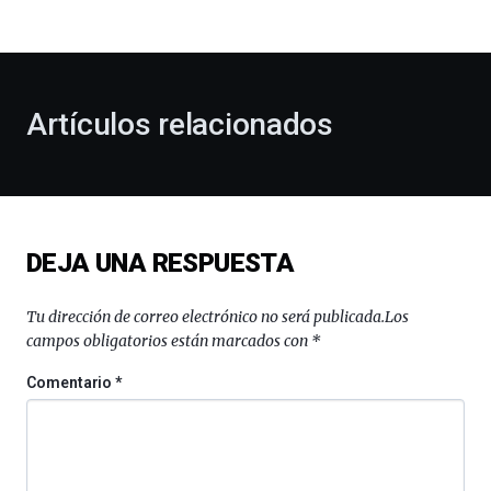
bienvenida
al
otoño
con
la
Artículos relacionados
celebración
de
la
novena
edición
de
DEJA UNA RESPUESTA
Bilbo
Zientzia
Plaza
Tu dirección de correo electrónico no será publicada.
Los
(BZP),
campos obligatorios están marcados con
*
un
festival
Comentario
*
que
llenará
la
ciudad
de