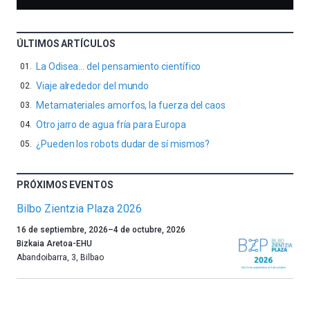
ÚLTIMOS ARTÍCULOS
La Odisea… del pensamiento científico
Viaje alrededor del mundo
Metamateriales amorfos, la fuerza del caos
Otro jarro de agua fría para Europa
¿Pueden los robots dudar de sí mismos?
PRÓXIMOS EVENTOS
Bilbo Zientzia Plaza 2026
Un
16 de septiembre, 2026
–
4 de octubre, 2026
año
Bizkaia Aretoa-EHU
más,
Abandoibarra, 3
,
Bilbao
Bilbao
dará
la