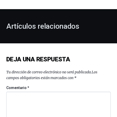
bienvenida
al
otoño
con
la
Artículos relacionados
celebración
de
la
novena
edición
de
DEJA UNA RESPUESTA
Bilbo
Zientzia
Plaza
Tu dirección de correo electrónico no será publicada.
Los
(BZP),
campos obligatorios están marcados con
*
un
festival
Comentario
*
que
llenará
la
ciudad
de
monólogos,