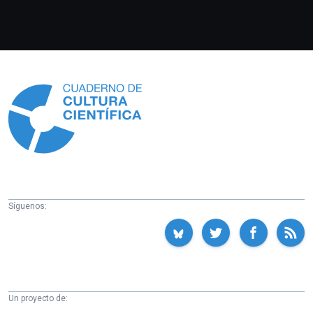
Información
Síguenos:
Un proyecto de: