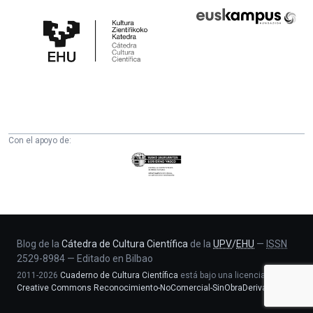
Cátedra
Euskampus
de
Fundazioa
Cultura
Científica
de
la
UPV/EHU
Con el apoyo de:
Eusko
Jaurlaritza
-
Zientzia,
Unibertsitate
eta
Blog de la
Cátedra de Cultura Científica
de la
UPV
/
EHU
—
ISSN
2529-8984
—
Editado en Bilbao
Berrikuntza
2011-2026
Cuaderno de Cultura Científica
está bajo una licencia
saila
Creative Commons Reconocimiento-NoComercial-SinObraDerivada 4.0