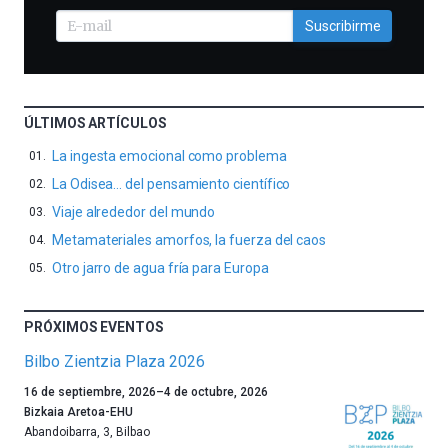
Suscribirme
ÚLTIMOS ARTÍCULOS
La ingesta emocional como problema
La Odisea… del pensamiento científico
Viaje alrededor del mundo
Metamateriales amorfos, la fuerza del caos
Otro jarro de agua fría para Europa
PRÓXIMOS EVENTOS
Bilbo Zientzia Plaza 2026
Un
16 de septiembre, 2026
–
4 de octubre, 2026
año
Bizkaia Aretoa-EHU
más,
Abandoibarra, 3
,
Bilbao