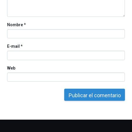
la
Cátedra…
Nombre
*
E-mail
*
Web
Otros