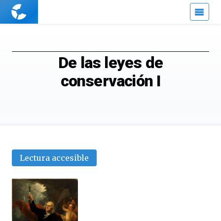
Cuaderno
de
Cultura
Científica
De las leyes de
conservación I
Lectura accesible