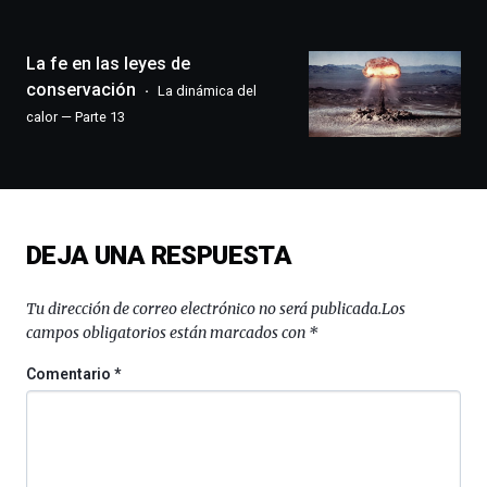
ciudad
de
monólogos,
La fe en las leyes de
exposiciones,
conservación
La dinámica del
conferencias,
calor — Parte 13
docufórums
y
espectáculos
de
ciencia
del
DEJA UNA RESPUESTA
16
de
septiembre
Tu dirección de correo electrónico no será publicada.
Los
al
campos obligatorios están marcados con
*
4
de
Comentario
*
octubre.
La
iniciativa,
organizada
por