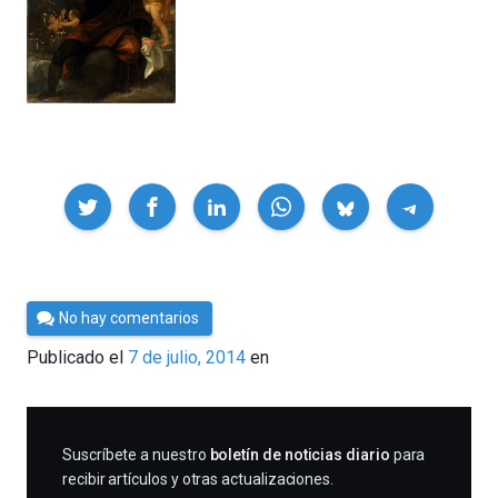
Compartir
Por
No hay comentarios
César
Publicado el
7 de julio, 2014
en
Tomé
SUSCRIBIRME
Suscríbete a nuestro
boletín de noticias diario
para
recibir artículos y otras actualizaciones.