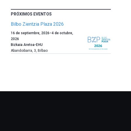
PRÓXIMOS EVENTOS
Bilbo Zientzia Plaza 2026
Un
16 de septiembre, 2026
–
4 de octubre,
año
2026
más,
Bizkaia Aretoa-EHU
Bilbao
Abandoibarra, 3
,
Bilbao
dará
la
bienvenida
al
otoño
con
la
celebración
de
la
novena
edición
de