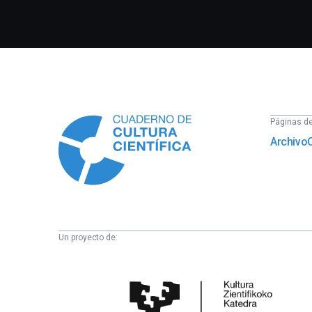
Información
Páginas del
Archivo
Un proyecto de:
Cátedra
de
Cultura
Científica