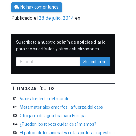
Por
No hay comentarios
César
Publicado el
28 de julio, 2014
en
Tomé
SUSCRIBIRME
Suscríbete a nuestro
boletín de noticias diario
para recibir artículos y otras actualizaciones.
Suscribirme
ÚLTIMOS ARTÍCULOS
Viaje alrededor del mundo
Metamateriales amorfos, la fuerza del caos
Otro jarro de agua fría para Europa
¿Pueden los robots dudar de sí mismos?
El patrón de los animales en las pinturas rupestres