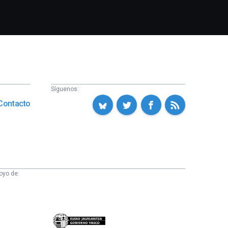
Síguenos:
Contacto
oyo de:
Eusko