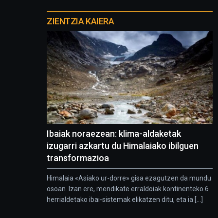
Otros
proyectos
ZIENTZIA KAIERA
Ibaiak noraezean: klima-aldaketak
izugarri azkartu du Himalaiako ibilguen
transformazioa
Himalaia «Asiako ur-dorre» gisa ezagutzen da mundu
osoan. Izan ere, mendikate erraldoiak kontinenteko 6
herrialdetako ibai-sistemak elikatzen ditu, eta ia [...]