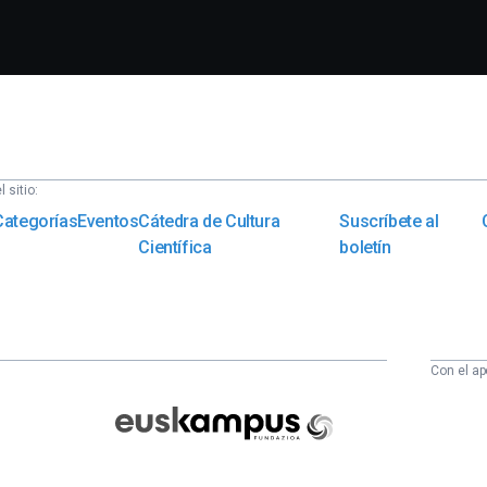
 sitio:
Categorías
Eventos
Cátedra de Cultura
Suscríbete al
Científica
boletín
Con el ap
Euskampus
Fundazioa