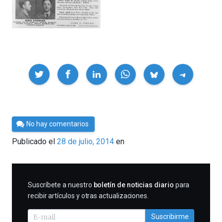
Compartir
Por
No hay comentarios
César
Publicado el
28 de julio, 2014
en
Tomé
SUSCRIBIRME
Suscríbete a nuestro
boletín de noticias diario
para
recibir artículos y otras actualizaciones.
Suscribirme