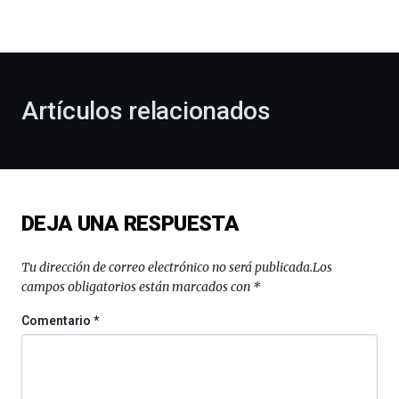
la
bienvenida
al
otoño
con
la
Artículos relacionados
celebración
de
la
novena
edición
de
DEJA UNA RESPUESTA
Bilbo
Zientzia
Plaza
Tu dirección de correo electrónico no será publicada.
Los
(BZP),
campos obligatorios están marcados con
*
un
festival
Comentario
*
que
llenará
la
ciudad
de