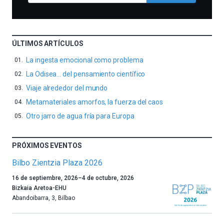
ÚLTIMOS ARTÍCULOS
La ingesta emocional como problema
La Odisea… del pensamiento científico
Viaje alrededor del mundo
Metamateriales amorfos, la fuerza del caos
Otro jarro de agua fría para Europa
PRÓXIMOS EVENTOS
Bilbo Zientzia Plaza 2026
Un
16 de septiembre, 2026
–
4 de octubre, 2026
año
Bizkaia Aretoa-EHU
más,
Abandoibarra, 3
,
Bilbao
Bilbao
dará