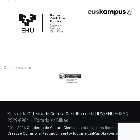
Cátedra
Euskampus
de
Fundazioa
Cultura
Científica
de
la
UPV/EHU
Con el apoyo de:
Eusko
Jaurlaritza
-
Zientzia,
Unibertsitate
eta
Blog de la
Cátedra de Cultura Científica
de la
UPV
/
EHU
—
ISSN
2529-8984
—
Editado en Bilbao
Berrikuntza
2011-2026
Cuaderno de Cultura Científica
está bajo una licencia
saila
Creative Commons Reconocimiento-NoComercial-SinObraDerivada 4.0