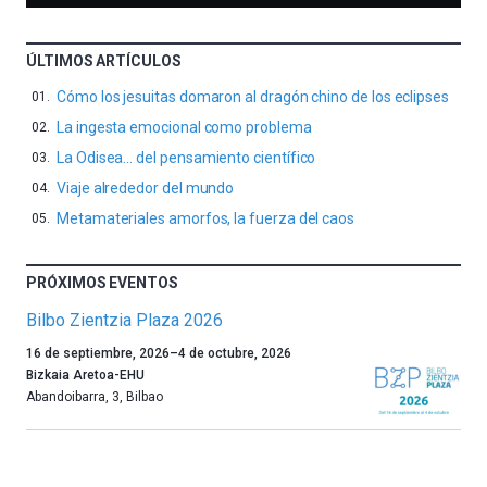
ÚLTIMOS ARTÍCULOS
Cómo los jesuitas domaron al dragón chino de los eclipses
La ingesta emocional como problema
La Odisea… del pensamiento científico
Viaje alrededor del mundo
Metamateriales amorfos, la fuerza del caos
PRÓXIMOS EVENTOS
Bilbo Zientzia Plaza 2026
Un
16 de septiembre, 2026
–
4 de octubre, 2026
año
Bizkaia Aretoa-EHU
más,
Abandoibarra, 3
,
Bilbao
Bilbao
dará
la
bienvenida