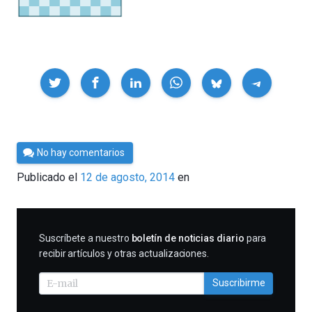
Compartir
Por
No hay comentarios
César
Publicado el
12 de agosto, 2014
en
Tomé
SUSCRIBIRME
Suscríbete a nuestro
boletín de noticias diario
para
recibir artículos y otras actualizaciones.
Suscribirme