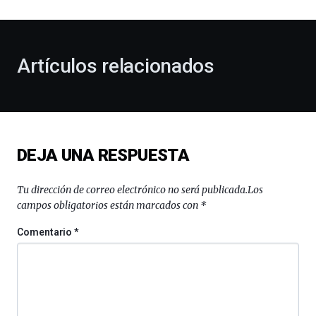
al
otoño
con
la
Artículos relacionados
celebración
de
la
novena
edición
de
DEJA UNA RESPUESTA
Bilbo
Zientzia
Plaza
Tu dirección de correo electrónico no será publicada.
Los
(BZP),
campos obligatorios están marcados con
*
un
festival
Comentario
*
que
llenará
la
ciudad
de
monólogos,