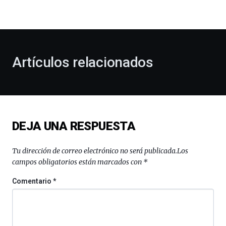
la
bienvenida
al
otoño
con
la
Artículos relacionados
celebración
de
la
novena
edición
de
DEJA UNA RESPUESTA
Bilbo
Zientzia
Plaza
Tu dirección de correo electrónico no será publicada.
Los
(BZP),
campos obligatorios están marcados con
*
un
festival
Comentario
*
que
llenará
la
ciudad
de