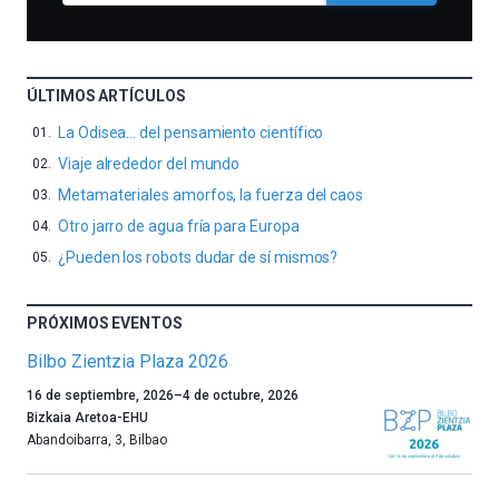
ÚLTIMOS ARTÍCULOS
La Odisea… del pensamiento científico
Viaje alrededor del mundo
Metamateriales amorfos, la fuerza del caos
Otro jarro de agua fría para Europa
¿Pueden los robots dudar de sí mismos?
PRÓXIMOS EVENTOS
Bilbo Zientzia Plaza 2026
Un
16 de septiembre, 2026
–
4 de octubre, 2026
año
Bizkaia Aretoa-EHU
más,
Abandoibarra, 3
,
Bilbao
Bilbao
dará