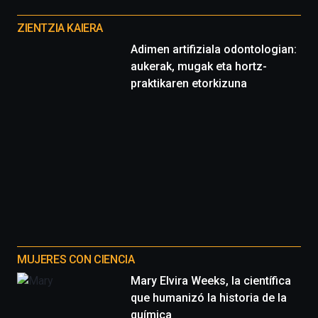
Otros
proyectos
ZIENTZIA KAIERA
Adimen artifiziala odontologian:
aukerak, mugak eta hortz-
praktikaren etorkizuna
MUJERES CON CIENCIA
Mary Elvira Weeks, la científica
que humanizó la historia de la
química