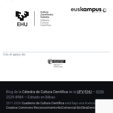
Cátedra
Euskampus
de
Fundazioa
Cultura
Científica
de
la
UPV/EHU
Con el apoyo de:
Eusko
Jaurlaritza
-
Zientzia,
Unibertsitate
eta
Blog de la
Cátedra de Cultura Científica
de la
UPV
/
EHU
—
ISSN
2529-8984
—
Editado en Bilbao
Berrikuntza
2011-2026
Cuaderno de Cultura Científica
está bajo una licencia
saila
Creative Commons Reconocimiento-NoComercial-SinObraDerivada 4.0