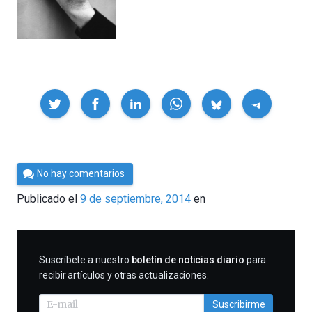
Compartir
Por
No hay comentarios
César
Publicado el
9 de septiembre, 2014
en
Tomé
SUSCRIBIRME
Suscríbete a nuestro
boletín de noticias diario
para
recibir artículos y otras actualizaciones.
Suscribirme