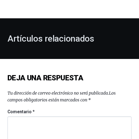
la
bienvenida
al
otoño
con
la
Artículos relacionados
celebración
de
la
novena
edición
de
DEJA UNA RESPUESTA
Bilbo
Zientzia
Plaza
Tu dirección de correo electrónico no será publicada.
Los
(BZP),
campos obligatorios están marcados con
*
un
festival
Comentario
*
que
llenará
la
ciudad
de