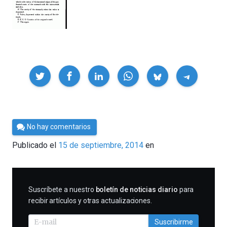
Compartir
Por
No hay comentarios
César
Publicado el
15 de septiembre, 2014
en
Tomé
SUSCRIBIRME
Suscríbete a nuestro
boletín de noticias diario
para
recibir artículos y otras actualizaciones.
Suscribirme