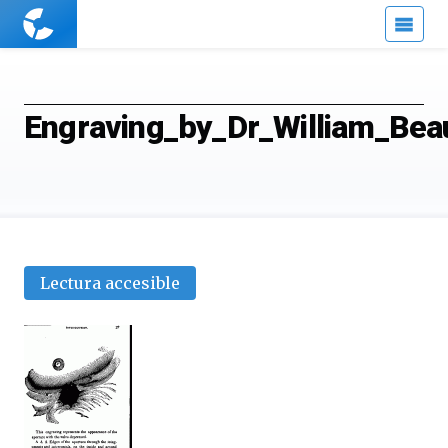
Cuaderno
de
Cultura
Científica
Engraving_by_Dr_William_Be
Lectura accesible