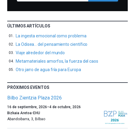
ÚLTIMOS ARTÍCULOS
La ingesta emocional como problema
La Odisea… del pensamiento científico
Viaje alrededor del mundo
Metamateriales amorfos, la fuerza del caos
Otro jarro de agua fría para Europa
PRÓXIMOS EVENTOS
Bilbo Zientzia Plaza 2026
Un
16 de septiembre, 2026
–
4 de octubre, 2026
año
Bizkaia Aretoa-EHU
más,
Abandoibarra, 3
,
Bilbao
Bilbao
dará