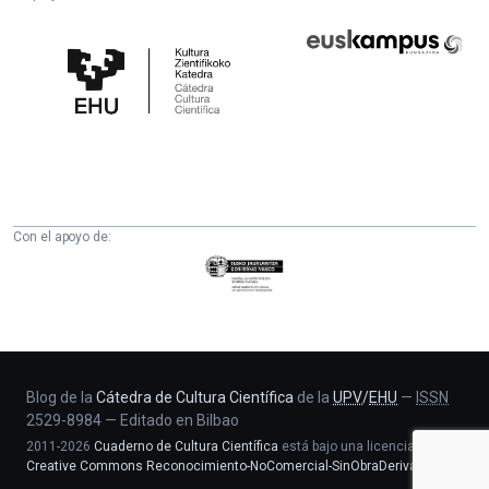
Cátedra
Euskampus
de
Fundazioa
Cultura
Científica
de
la
UPV/EHU
Con el apoyo de:
Eusko
Jaurlaritza
-
Zientzia,
Unibertsitate
eta
Blog de la
Cátedra de Cultura Científica
de la
UPV
/
EHU
—
ISSN
2529-8984
—
Editado en Bilbao
Berrikuntza
2011-2026
Cuaderno de Cultura Científica
está bajo una licencia
saila
Creative Commons Reconocimiento-NoComercial-SinObraDerivada 4.0