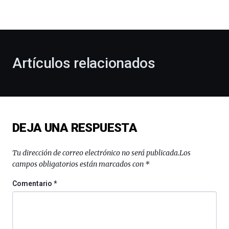
la
bienvenida
al
otoño
con
la
Artículos relacionados
celebración
de
la
novena
edición
de
DEJA UNA RESPUESTA
Bilbo
Zientzia
Plaza
Tu dirección de correo electrónico no será publicada.
Los
(BZP),
campos obligatorios están marcados con
*
un
festival
Comentario
*
que
llenará
la
ciudad
de