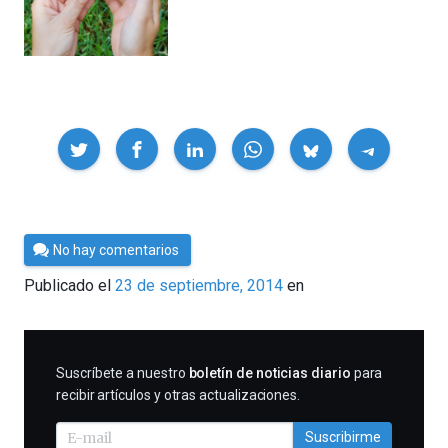
Compartir
Por
No hay comentarios
César
Publicado el
23 de septiembre, 2014
en
Tomé
SUSCRIBIRME
Suscríbete a nuestro
boletín de noticias diario
para
recibir artículos y otras actualizaciones.
Suscribirme