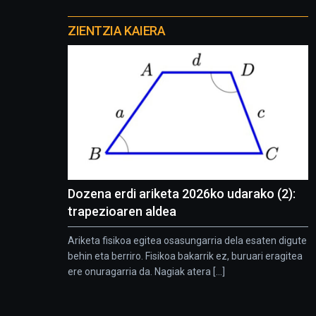
Otros
proyectos
ZIENTZIA KAIERA
Dozena erdi ariketa 2026ko udarako (2):
trapezioaren aldea
Ariketa fisikoa egitea osasungarria dela esaten digute
behin eta berriro. Fisikoa bakarrik ez, buruari eragitea
ere onuragarria da. Nagiak atera [...]