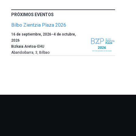
PRÓXIMOS EVENTOS
Bilbo Zientzia Plaza 2026
Un
16 de septiembre, 2026
–
4 de octubre,
año
2026
más,
Bizkaia Aretoa-EHU
Bilbao
Abandoibarra, 3
,
Bilbao
dará
la
bienvenida
al
otoño
con
la
celebración
de
la
novena
edición
de