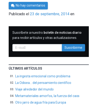
Por
No hay comentarios
César
Publicado el
23 de septiembre, 2014
en
Tomé
SUSCRIBIRME
Suscríbete a nuestro
boletín de noticias diario
para recibir artículos y otras actualizaciones.
Suscribirme
ÚLTIMOS ARTÍCULOS
La ingesta emocional como problema
La Odisea… del pensamiento científico
Viaje alrededor del mundo
Metamateriales amorfos, la fuerza del caos
Otro jarro de agua fría para Europa