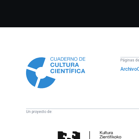
Información
Páginas del
Archivo
Un proyecto de:
Cátedra
de
Cultura