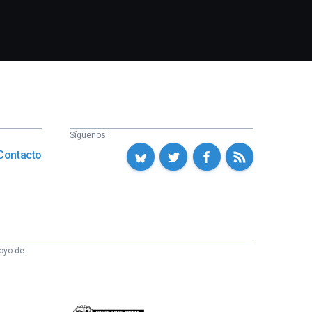
Síguenos:
Contacto
oyo de: