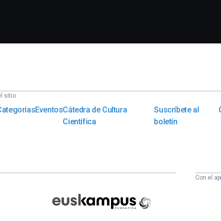
 sitio:
Categorías
Eventos
Cátedra de Cultura
Suscríbete al
Científica
boletín
Con el ap
Euskampus
Fundazioa