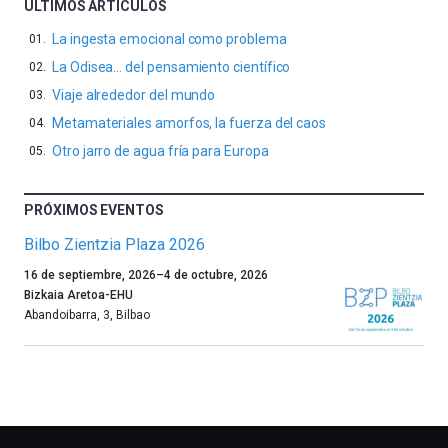
ÚLTIMOS ARTÍCULOS
La ingesta emocional como problema
La Odisea… del pensamiento científico
Viaje alrededor del mundo
Metamateriales amorfos, la fuerza del caos
Otro jarro de agua fría para Europa
PRÓXIMOS EVENTOS
Bilbo Zientzia Plaza 2026
Un
16 de septiembre, 2026
–
4 de octubre, 2026
año
Bizkaia Aretoa-EHU
más,
Abandoibarra, 3
,
Bilbao
Bilbao
dará
la
bienvenida
al
otoño