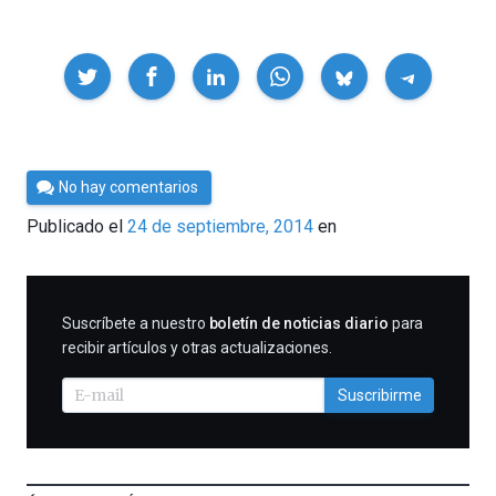
Compartir
Por
No hay comentarios
César
Publicado el
24 de septiembre, 2014
en
Tomé
SUSCRIBIRME
Suscríbete a nuestro
boletín de noticias diario
para
recibir artículos y otras actualizaciones.
Suscribirme