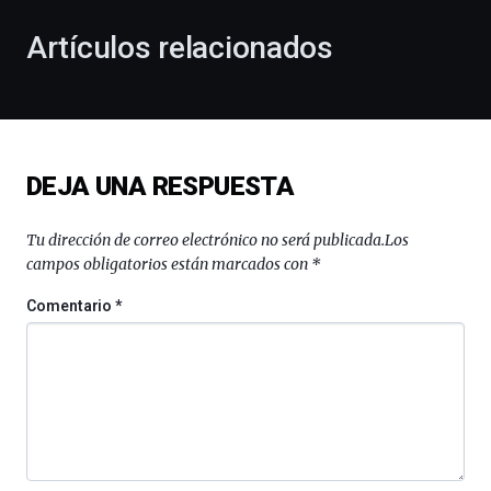
con
la
Artículos relacionados
celebración
de
la
novena
edición
de
DEJA UNA RESPUESTA
Bilbo
Zientzia
Plaza
Tu dirección de correo electrónico no será publicada.
Los
(BZP),
campos obligatorios están marcados con
*
un
festival
Comentario
*
que
llenará
la
ciudad
de
monólogos,
exposiciones,
conferencias,
docufórums