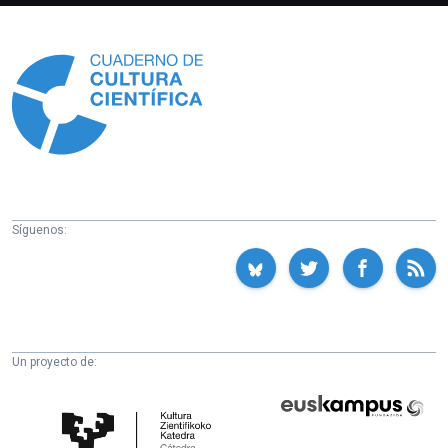
Información
Síguenos:
Un proyecto de:
Cátedra
Euskampus
de
Fundazioa
Cultura