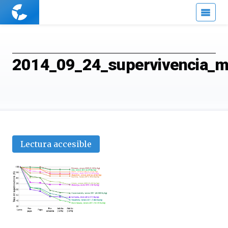
Cuaderno
de
Cultura
Científica
2014_09_24_supervivencia_m
Lectura accesible