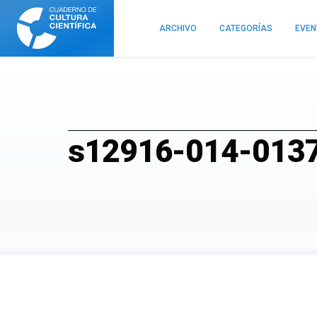
Cuaderno
de
ARCHIVO
CATEGORÍAS
EVE
Cultura
Científica
s12916-014-0137