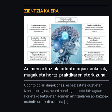
Otros
proyectos
ZIENTZIA KAIERA
Adimen artifiziala odontologian: aukerak,
mugak eta hortz-praktikaren etorkizuna
Odontologiari dagokionez, espezialitate guztietan
izan du eragina, neurri handiagoan edo txikiagoan.
Horietako batzuetan adimen artifizialaren aplikazioak
oraindik urriak dira, baina [...]