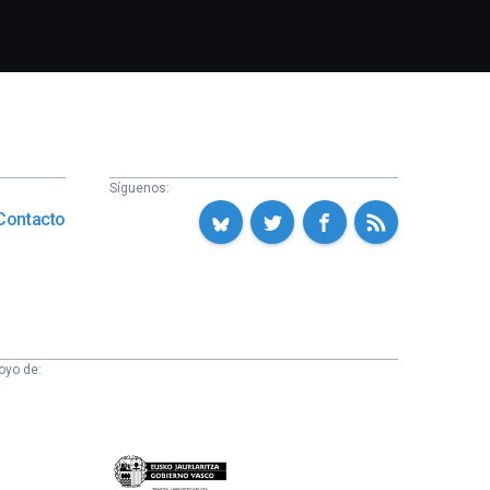
Síguenos:
Contacto
oyo de:
Eusko