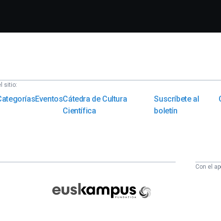
 sitio:
Categorías
Eventos
Cátedra de Cultura
Suscríbete al
Científica
boletín
Con el ap
Euskampus
Fundazioa