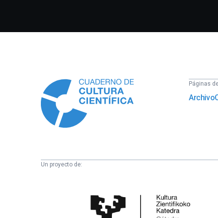
Información
Páginas del
Archivo
Un proyecto de:
Cátedra
de
Cultura
Científica