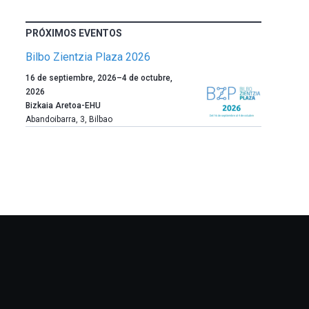
PRÓXIMOS EVENTOS
Bilbo Zientzia Plaza 2026
Un
16 de septiembre, 2026
–
4 de octubre,
año
2026
más,
Bizkaia Aretoa-EHU
Bilbao
Abandoibarra, 3
,
Bilbao
dará
la
bienvenida
al
otoño
con
la
celebración
de
la
novena
edición
de