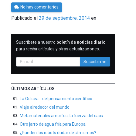
Por
No hay comentarios
César
Publicado el
29 de septiembre, 2014
en
Tomé
SUSCRIBIRME
Suscríbete a nuestro
boletín de noticias diario
para recibir artículos y otras actualizaciones.
Suscribirme
ÚLTIMOS ARTÍCULOS
La Odisea… del pensamiento científico
Viaje alrededor del mundo
Metamateriales amorfos, la fuerza del caos
Otro jarro de agua fría para Europa
¿Pueden los robots dudar de sí mismos?