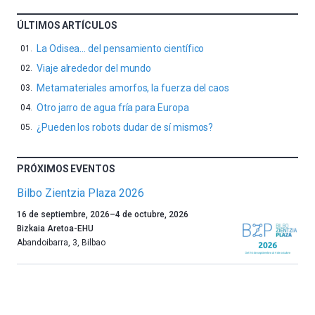
ÚLTIMOS ARTÍCULOS
La Odisea… del pensamiento científico
Viaje alrededor del mundo
Metamateriales amorfos, la fuerza del caos
Otro jarro de agua fría para Europa
¿Pueden los robots dudar de sí mismos?
PRÓXIMOS EVENTOS
Bilbo Zientzia Plaza 2026
Un
16 de septiembre, 2026
–
4 de octubre, 2026
año
Bizkaia Aretoa-EHU
más,
Abandoibarra, 3
,
Bilbao
Bilbao
dará
la
bienvenida
al