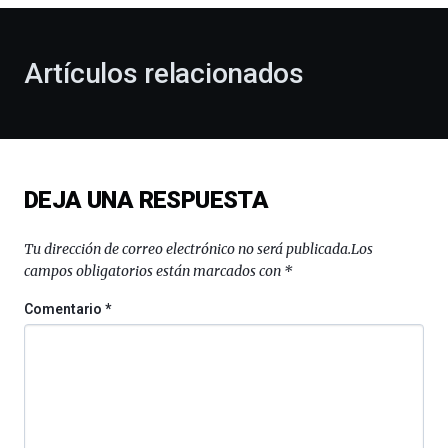
otoño
con
la
Artículos relacionados
celebración
de
la
novena
edición
de
DEJA UNA RESPUESTA
Bilbo
Zientzia
Plaza
Tu dirección de correo electrónico no será publicada.
Los
(BZP),
campos obligatorios están marcados con
*
un
festival
Comentario
*
que
llenará
la
ciudad
de
monólogos,
exposiciones,