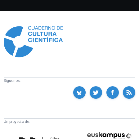
Información
Síguenos:
Un proyecto de:
Cátedra
Euskampus
de
Fundazioa