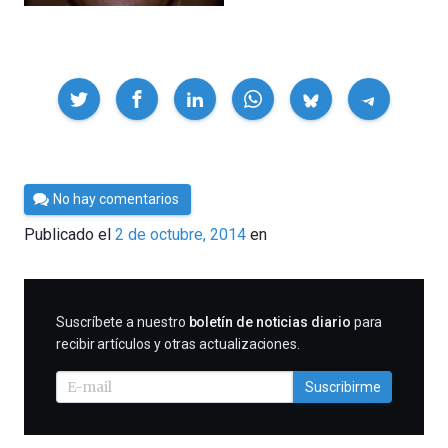
Compartir
Por
No hay comentarios
César
Publicado el
2 de octubre, 2014
en
Tomé
SUSCRIBIRME
Suscríbete a nuestro
boletín de noticias diario
para
recibir artículos y otras actualizaciones.
Suscribirme