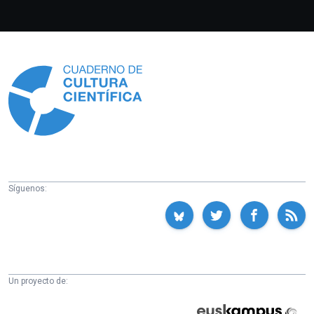
Información
Síguenos:
Un proyecto de:
Cátedra
Euskampus