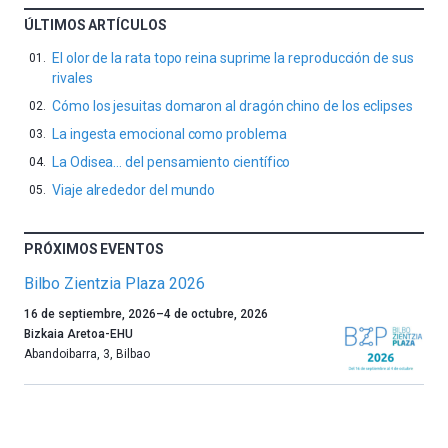
ÚLTIMOS ARTÍCULOS
El olor de la rata topo reina suprime la reproducción de sus
rivales
Cómo los jesuitas domaron al dragón chino de los eclipses
La ingesta emocional como problema
La Odisea… del pensamiento científico
Viaje alrededor del mundo
PRÓXIMOS EVENTOS
Bilbo Zientzia Plaza 2026
Un
16 de septiembre, 2026
–
4 de octubre, 2026
año
Bizkaia Aretoa-EHU
más,
Abandoibarra, 3
,
Bilbao
Bilbao
dará
la
bienvenida