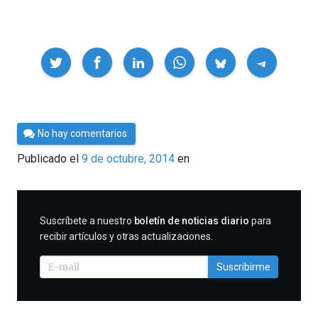
Compartir
Por
No hay comentarios
César
Publicado el
9 de octubre, 2014
en
Tomé
SUSCRIBIRME
Suscríbete a nuestro
boletín de noticias diario
para
recibir artículos y otras actualizaciones.
Suscribirme