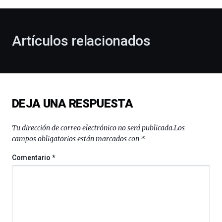
al
otoño
con
la
Artículos relacionados
celebración
de
la
novena
edición
de
DEJA UNA RESPUESTA
Bilbo
Zientzia
Plaza
Tu dirección de correo electrónico no será publicada.
Los
(BZP),
campos obligatorios están marcados con
*
un
festival
Comentario
*
que
llenará
la
ciudad
de
monólogos,
exposiciones,