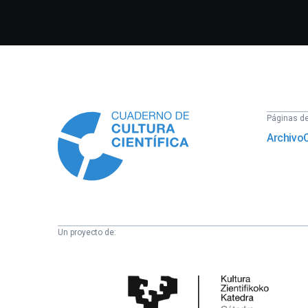
Información
Páginas del
Archivo
Un proyecto de:
Cátedra
de
Cultura
Científica