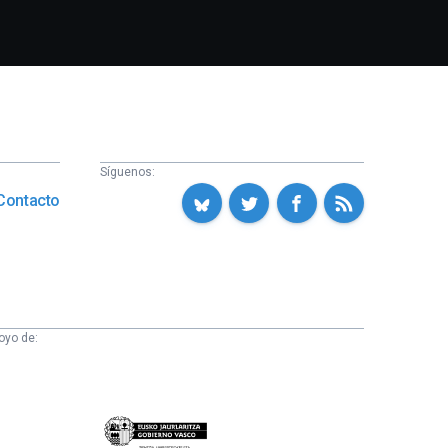
Síguenos:
Contacto
oyo de:
Eusko