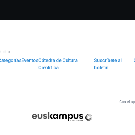
 sitio:
Categorías
Eventos
Cátedra de Cultura
Suscríbete al
Científica
boletín
Con el ap
Euskampus
Fundazioa