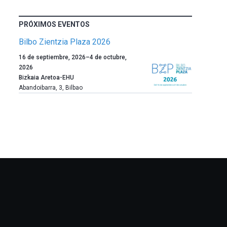
PRÓXIMOS EVENTOS
Bilbo Zientzia Plaza 2026
Un
16 de septiembre, 2026
–
4 de octubre,
año
2026
más,
Bizkaia Aretoa-EHU
Bilbao
Abandoibarra, 3
,
Bilbao
dará
la
bienvenida
al
otoño
con
la
celebración
de
la
novena
edición
de