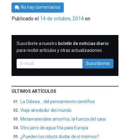
Por
No hay comentarios
César
Publicado el
14 de octubre, 2014
en
Tomé
SUSCRIBIRME
Suscríbete a nuestro
boletín de noticias diario
para recibir artículos y otras actualizaciones.
Suscribirme
ÚLTIMOS ARTÍCULOS
La Odisea… del pensamiento científico
Viaje alrededor del mundo
Metamateriales amorfos, la fuerza del caos
Otro jarro de agua fría para Europa
¿Pueden los robots dudar de sí mismos?