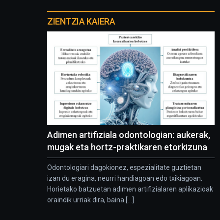
Otros
proyectos
ZIENTZIA KAIERA
Adimen artifiziala odontologian: aukerak,
mugak eta hortz-praktikaren etorkizuna
Odontologiari dagokionez, espezialitate guztietan
izan du eragina, neurri handiagoan edo txikiagoan.
Horietako batzuetan adimen artifizialaren aplikazioak
oraindik urriak dira, baina [...]