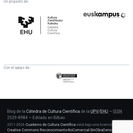
Un proyecto de:
Cátedra
Euskampus
de
Fundazioa
Cultura
Científica
de
la
UPV/EHU
Con el apoyo de:
Eusko
Jaurlaritza
-
Zientzia,
Unibertsitate
eta
Blog de la
Cátedra de Cultura Científica
de la
UPV
/
EHU
—
ISSN
2529-8984
—
Editado en Bilbao
Berrikuntza
2011-2026
Cuaderno de Cultura Científica
está bajo una licencia
saila
Creative Commons Reconocimiento-NoComercial-SinObraDerivada 4.0