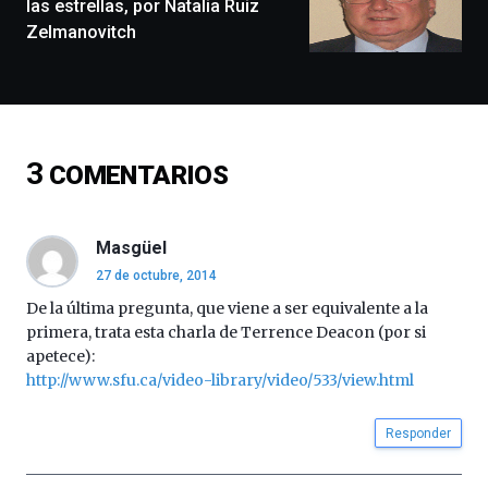
las estrellas, por Natalia Ruiz
conferencias,
Zelmanovitch
docufórums
y
espectáculos
de
ciencia
del
3
COMENTARIOS
16
de
septiembre
al
Masgüel
4
27 de octubre, 2014
de
octubre.
De la última pregunta, que viene a ser equivalente a la
La
primera, trata esta charla de Terrence Deacon (por si
iniciativa,
apetece):
organizada
http://www.sfu.ca/video-library/video/533/view.html
por
la
Cátedra…
Responder