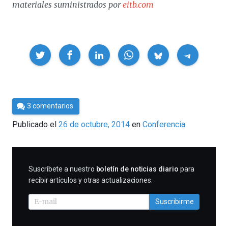
materiales suministrados por
eitb.com
Compartir
Por
3 comentarios
César
Publicado el
26 de octubre, 2014
en
Conferencia
Tomé
SUSCRIBIRME
Suscríbete a nuestro
boletín de noticias diario
para
recibir artículos y otras actualizaciones.
Suscribirme