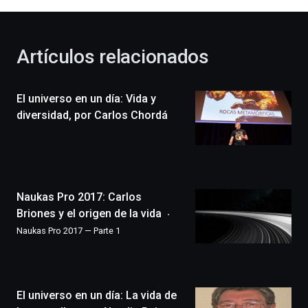
al
otoño
con
la
Artículos relacionados
celebración
de
la
El universo en un día: Vida y
novena
edición
diversidad, por Carlos Chordá
de
Bilbo
Zientzia
Plaza
(BZP),
Naukas Pro 2017: Carlos
un
festival
Briones y el origen de la vida
que
Naukas Pro 2017 — Parte 1
llenará
la
ciudad
de
monólogos,
El universo en un día: La vida de
exposiciones,