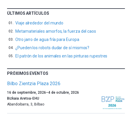
ÚLTIMOS ARTÍCULOS
Viaje alrededor del mundo
Metamateriales amorfos, la fuerza del caos
Otro jarro de agua fría para Europa
¿Pueden los robots dudar de sí mismos?
El patrón de los animales en las pinturas rupestres
PRÓXIMOS EVENTOS
Bilbo Zientzia Plaza 2026
Un
16 de septiembre, 2026
–
4 de octubre, 2026
año
Bizkaia Aretoa-EHU
más,
Abandoibarra, 3
,
Bilbao
Bilbao
dará
la
bienvenida