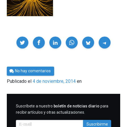
Compartir
Por
No hay comentarios
César
Publicado el
4 de noviembre, 2014
en
Tomé
SUSCRIBIRME
Suscríbete a nuestro
boletín de noticias diario
para
recibir artículos y otras actualizaciones.
Suscribirme