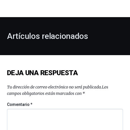
la
bienvenida
al
otoño
con
la
Artículos relacionados
celebración
de
la
novena
edición
de
DEJA UNA RESPUESTA
Bilbo
Zientzia
Plaza
Tu dirección de correo electrónico no será publicada.
Los
(BZP),
campos obligatorios están marcados con
*
un
festival
Comentario
*
que
llenará
la
ciudad
de