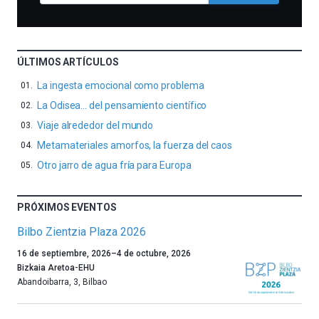
ÚLTIMOS ARTÍCULOS
La ingesta emocional como problema
La Odisea… del pensamiento científico
Viaje alrededor del mundo
Metamateriales amorfos, la fuerza del caos
Otro jarro de agua fría para Europa
PRÓXIMOS EVENTOS
Bilbo Zientzia Plaza 2026
Un
16 de septiembre, 2026
–
4 de octubre, 2026
año
Bizkaia Aretoa-EHU
más,
Abandoibarra, 3
,
Bilbao
Bilbao
dará