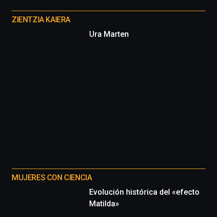
Otros
proyectos
ZIENTZIA KAIERA
Ura Marten
MUJERES CON CIENCIA
Evolución histórica del «efecto
Matilda»