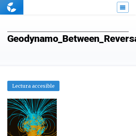
Cuaderno
de
Cultura
Científica
Geodynamo_Between_Revers
Lectura accesible