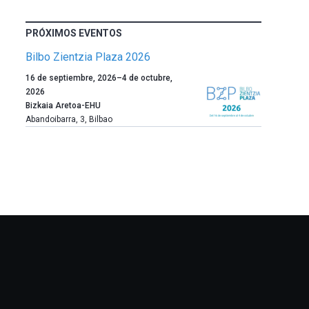
PRÓXIMOS EVENTOS
Bilbo Zientzia Plaza 2026
Un
16 de septiembre, 2026
–
4 de octubre,
año
2026
más,
Bizkaia Aretoa-EHU
Bilbao
Abandoibarra, 3
,
Bilbao
dará
la
bienvenida
al
otoño
con
la
celebración
de
la
novena
edición
de