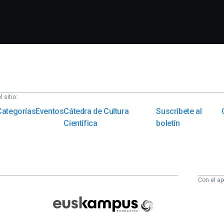
 sitio:
Categorías
Eventos
Cátedra de Cultura
Suscríbete al
Científica
boletín
Con el ap
Euskampus
Fundazioa