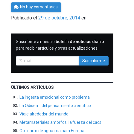
Por
No hay comentarios
Cultura
Publicado el
29 de octubre, 2014
en
Cientifica
SUSCRIBIRME
Suscríbete a nuestro
boletín de noticias diario
para recibir artículos y otras actualizaciones.
Suscribirme
ÚLTIMOS ARTÍCULOS
La ingesta emocional como problema
La Odisea… del pensamiento científico
Viaje alrededor del mundo
Metamateriales amorfos, la fuerza del caos
Otro jarro de agua fría para Europa