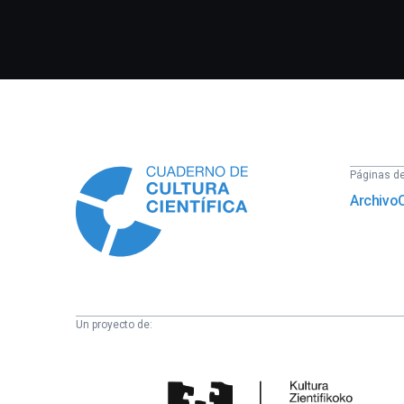
Información
Páginas del
Archivo
Un proyecto de:
Cátedra
de
Cultura