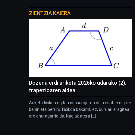
Otros
proyectos
ZIENTZIA KAIERA
Dozena erdi ariketa 2026ko udarako (2):
trapezioaren aldea
Ariketa fisikoa egitea osasungarria dela esaten digute
behin eta berriro. Fisikoa bakarrik ez, buruari eragitea
ere onuragarria da. Nagiak atera [...]