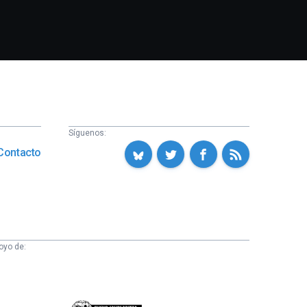
Síguenos:
Contacto
oyo de: