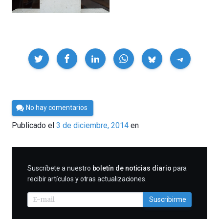
Compartir
Por
No hay comentarios
César
Publicado el
3 de diciembre, 2014
en
Tomé
SUSCRIBIRME
Suscríbete a nuestro
boletín de noticias diario
para
recibir artículos y otras actualizaciones.
Suscribirme