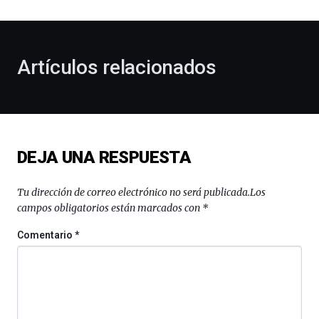
al
otoño
con
la
Artículos relacionados
celebración
de
la
novena
edición
de
DEJA UNA RESPUESTA
Bilbo
Zientzia
Plaza
Tu dirección de correo electrónico no será publicada.
Los
(BZP),
campos obligatorios están marcados con
*
un
festival
Comentario
*
que
llenará
la
ciudad
de
monólogos,