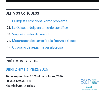
ÚLTIMOS ARTÍCULOS
La ingesta emocional como problema
La Odisea… del pensamiento científico
Viaje alrededor del mundo
Metamateriales amorfos, la fuerza del caos
Otro jarro de agua fría para Europa
PRÓXIMOS EVENTOS
Bilbo Zientzia Plaza 2026
Un
16 de septiembre, 2026
–
4 de octubre, 2026
año
Bizkaia Aretoa-EHU
más,
Abandoibarra, 3
,
Bilbao
Bilbao
dará
la
bienvenida