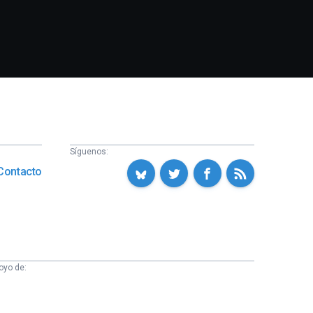
Síguenos:
Contacto
oyo de: