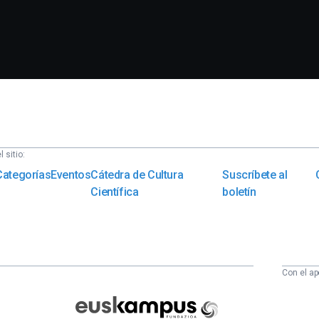
 sitio:
Categorías
Eventos
Cátedra de Cultura
Suscríbete al
Científica
boletín
Con el ap
Euskampus
Fundazioa