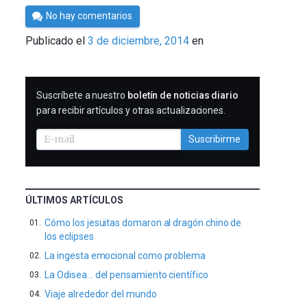
Por
No hay comentarios
César
Publicado el
3 de diciembre, 2014
en
Tomé
SUSCRIBIRME
Suscríbete a nuestro
boletín de noticias diario
para recibir artículos y otras actualizaciones.
Suscribirme
ÚLTIMOS ARTÍCULOS
Cómo los jesuitas domaron al dragón chino de
los eclipses
La ingesta emocional como problema
La Odisea… del pensamiento científico
Viaje alrededor del mundo