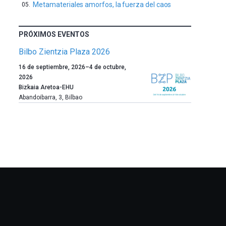
Metamateriales amorfos, la fuerza del caos
PRÓXIMOS EVENTOS
Bilbo Zientzia Plaza 2026
Un
16 de septiembre, 2026
–
4 de octubre,
año
2026
más,
Bizkaia Aretoa-EHU
Bilbao
Abandoibarra, 3
,
Bilbao
dará
la
bienvenida
al
otoño
con
la
celebración
de
la
novena
edición