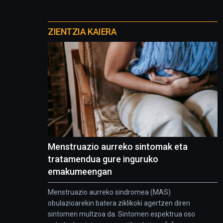
Otros
proyectos
ZIENTZIA KAIERA
Menstruazio aurreko sintomak eta
tratamendua gure inguruko
emakumeengan
Menstruazio aurreko sindromea (MAS)
obulazioarekin batera ziklikoki agertzen diren
sintomen multzoa da. Sintomen espektrua oso