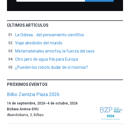
ÚLTIMOS ARTÍCULOS
La Odisea… del pensamiento científico
Viaje alrededor del mundo
Metamateriales amorfos, la fuerza del caos
Otro jarro de agua fría para Europa
¿Pueden los robots dudar de sí mismos?
PRÓXIMOS EVENTOS
Bilbo Zientzia Plaza 2026
Un
16 de septiembre, 2026
–
4 de octubre, 2026
año
Bizkaia Aretoa-EHU
más,
Abandoibarra, 3
,
Bilbao
Bilbao
dará