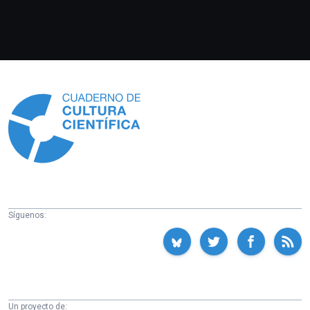
Información
Síguenos:
Un proyecto de: