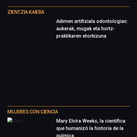
Otros
proyectos
ZIENTZIA KAIERA
Adimen artifiziala odontologian:
aukerak, mugak eta hortz-
praktikaren etorkizuna
MUJERES CON CIENCIA
Mary Elvira Weeks, la científica
que humanizó la historia de la
química