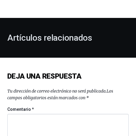
la
bienvenida
al
otoño
con
la
Artículos relacionados
celebración
de
la
novena
edición
de
DEJA UNA RESPUESTA
Bilbo
Zientzia
Plaza
Tu dirección de correo electrónico no será publicada.
Los
(BZP),
campos obligatorios están marcados con
*
un
festival
Comentario
*
que
llenará
la
ciudad
de