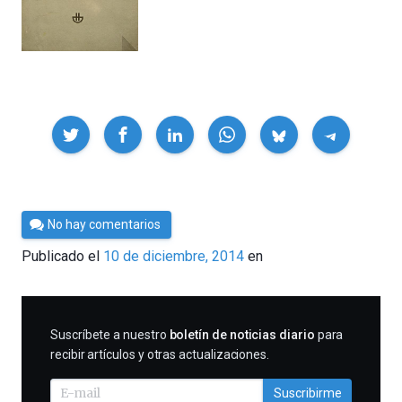
Compartir
Por
No hay comentarios
César
Publicado el
10 de diciembre, 2014
en
Tomé
SUSCRIBIRME
Suscríbete a nuestro
boletín de noticias diario
para
recibir artículos y otras actualizaciones.
Suscribirme