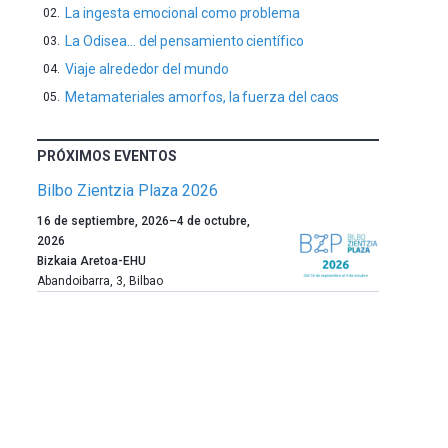
La ingesta emocional como problema
La Odisea… del pensamiento científico
Viaje alrededor del mundo
Metamateriales amorfos, la fuerza del caos
PRÓXIMOS EVENTOS
Bilbo Zientzia Plaza 2026
Un
16 de septiembre, 2026
–
4 de octubre,
año
2026
más,
Bizkaia Aretoa-EHU
Bilbao
Abandoibarra, 3
,
Bilbao
dará
la
bienvenida
al
otoño
con
la
celebración