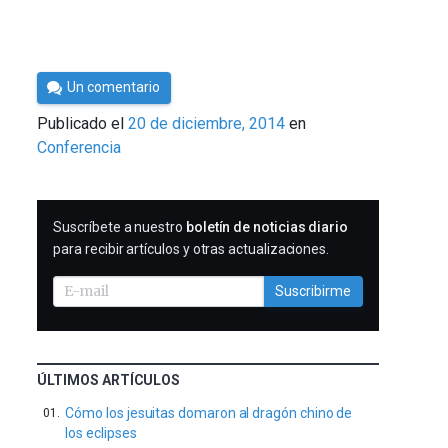
Por
Un comentario
César
Publicado el
20 de diciembre, 2014
en
Tomé
Conferencia
SUSCRIBIRME
Suscríbete a nuestro
boletín de noticias diario
para recibir artículos y otras actualizaciones.
Suscribirme
ÚLTIMOS ARTÍCULOS
Cómo los jesuitas domaron al dragón chino de
los eclipses