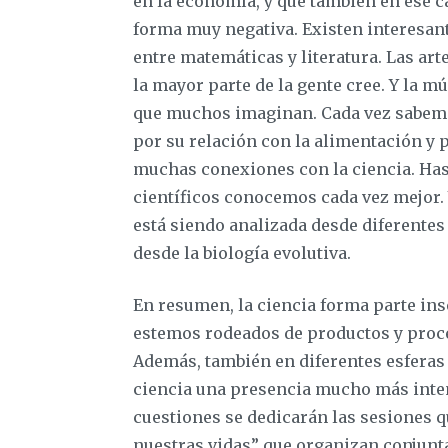
en la economía, y que también en ese c
forma muy negativa. Existen interesant
entre matemáticas y literatura. Las ar
la mayor parte de la gente cree. Y la m
que muchos imaginan. Cada vez sabemos
por su relación con la alimentación y p
muchas conexiones con la ciencia. Ha
científicos conocemos cada vez mejor. 
está siendo analizada desde diferentes 
desde la biología evolutiva.
En resumen, la ciencia forma parte inse
estemos rodeados de productos y proces
Además, también en diferentes esferas 
ciencia una presencia mucho más inten
cuestiones se dedicarán las sesiones q
nuestras vidas” que organizan conjunta