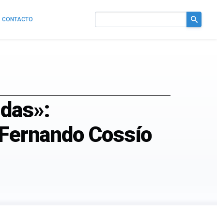
CONTACTO
Buscar
en
el
sitio
idas»:
r Fernando Cossío