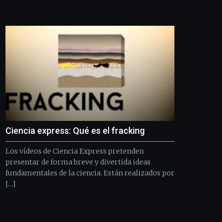
de
Bilbo
Zientzia
Plaza
(BZP),
un
festival
que
llenará
la
ciudad
de
monólogos,
Ciencia express: Qué es el fracking
exposiciones,
conferencias,
Los vídeos de Ciencia Express pretenden
docufórums
y
presentar de forma breve y divertida ideas
espectáculos
fundamentales de la ciencia. Están realizados por
de
[…]
ciencia
del
16
de