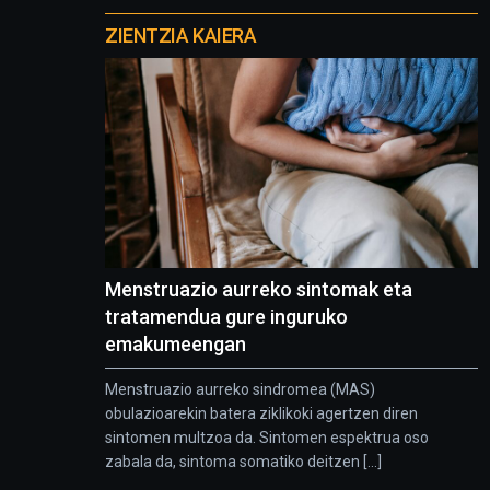
proyectos
ZIENTZIA KAIERA
Menstruazio aurreko sintomak eta
tratamendua gure inguruko
emakumeengan
Menstruazio aurreko sindromea (MAS)
obulazioarekin batera ziklikoki agertzen diren
sintomen multzoa da. Sintomen espektrua oso
zabala da, sintoma somatiko deitzen [...]