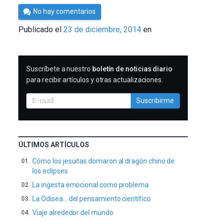
Por
No hay comentarios
César
Publicado el
23 de diciembre, 2014
en
Tomé
SUSCRIBIRME
Suscríbete a nuestro
boletín de noticias diario
para recibir artículos y otras actualizaciones.
Suscribirme
ÚLTIMOS ARTÍCULOS
Cómo los jesuitas domaron al dragón chino de
los eclipses
La ingesta emocional como problema
La Odisea… del pensamiento científico
Viaje alrededor del mundo