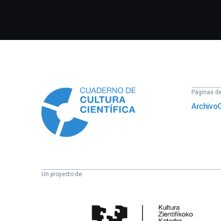
Información
Páginas del
Archivo
Un proyecto de:
Cátedra
de
Cultura