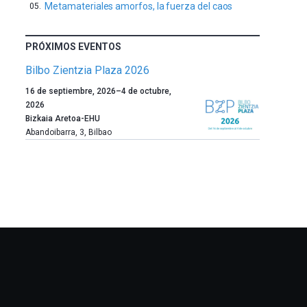
Metamateriales amorfos, la fuerza del caos
PRÓXIMOS EVENTOS
Bilbo Zientzia Plaza 2026
Un
16 de septiembre, 2026
–
4 de octubre,
año
2026
más,
Bizkaia Aretoa-EHU
Bilbao
Abandoibarra, 3
,
Bilbao
dará
la
bienvenida
al
otoño
con
la
celebración
de
la
novena
edición