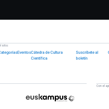
 sitio:
Categorías
Eventos
Cátedra de Cultura
Suscríbete al
Científica
boletín
Con el ap
Euskampus
Fundazioa