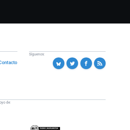
Síguenos:
Contacto
oyo de:
Eusko