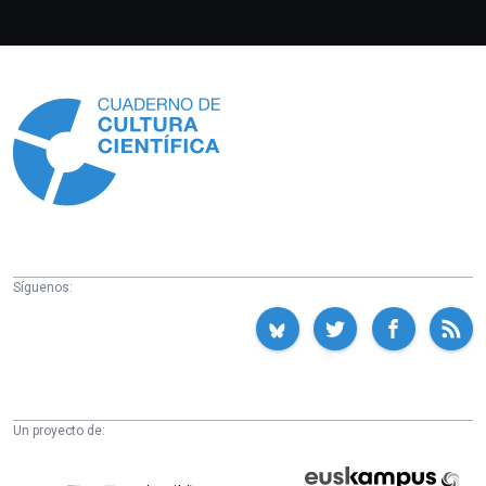
Información
Síguenos:
Un proyecto de:
Cátedra
Euskampus