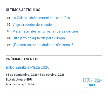
ÚLTIMOS ARTÍCULOS
La Odisea… del pensamiento científico
Viaje alrededor del mundo
Metamateriales amorfos, la fuerza del caos
Otro jarro de agua fría para Europa
¿Pueden los robots dudar de sí mismos?
PRÓXIMOS EVENTOS
Bilbo Zientzia Plaza 2026
Un
16 de septiembre, 2026
–
4 de octubre, 2026
año
Bizkaia Aretoa-EHU
más,
Abandoibarra, 3
,
Bilbao
Bilbao
dará
la
bienvenida