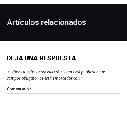
al
otoño
con
la
Artículos relacionados
celebración
de
la
novena
edición
de
DEJA UNA RESPUESTA
Bilbo
Zientzia
Plaza
Tu dirección de correo electrónico no será publicada.
Los
(BZP),
campos obligatorios están marcados con
*
un
festival
Comentario
*
que
llenará
la
ciudad
de
monólogos,
exposiciones,