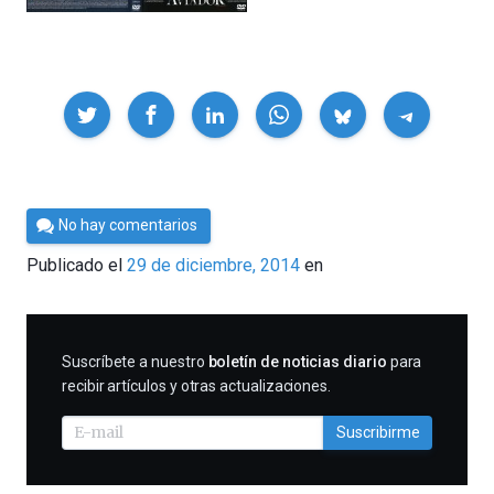
Compartir
Por
No hay comentarios
César
Publicado el
29 de diciembre, 2014
en
Tomé
SUSCRIBIRME
Suscríbete a nuestro
boletín de noticias diario
para
recibir artículos y otras actualizaciones.
Suscribirme