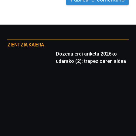
Otros
proyectos
ZIENTZIA KAIERA
Dozena erdi ariketa 2026ko
udarako (2): trapezioaren aldea