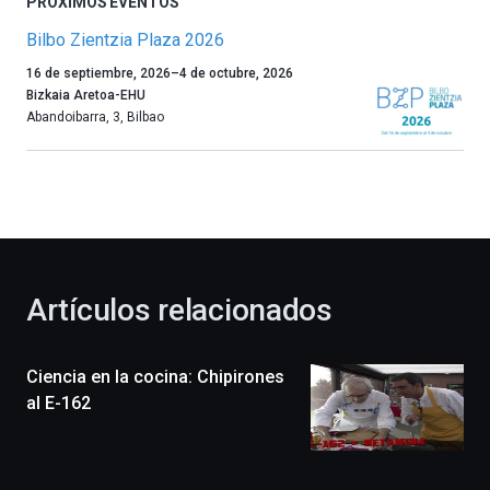
PRÓXIMOS EVENTOS
Bilbo Zientzia Plaza 2026
Un
16 de septiembre, 2026
–
4 de octubre, 2026
año
Bizkaia Aretoa-EHU
más,
Abandoibarra, 3
,
Bilbao
Bilbao
dará
la
bienvenida
al
otoño
con
la
Artículos relacionados
celebración
de
la
Ciencia en la cocina: Chipirones
novena
edición
al E-162
de
Bilbo
Zientzia
Plaza