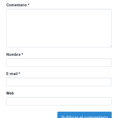
de
Comentario
*
octubre.
La
iniciativa,
organizada
por
la
Cátedra…
Nombre
*
E-mail
*
Web