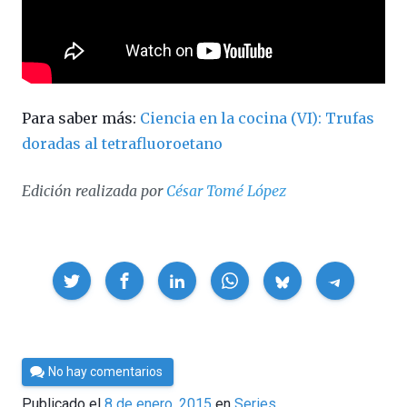
Para saber más:
Ciencia en la cocina (VI): Trufas
doradas al tetrafluoroetano
Edición realizada por
César Tomé López
Compartir
Por
No hay comentarios
César
Publicado el
8 de enero, 2015
en
Series