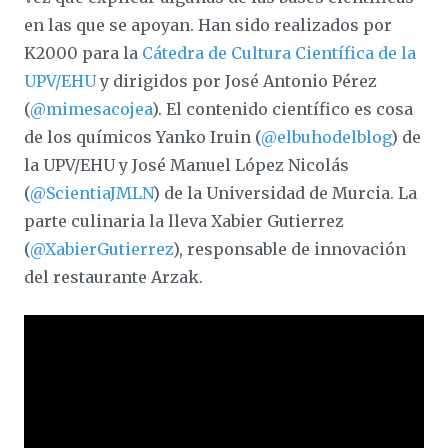
en las que se apoyan. Han sido realizados por
K2000 para la
Cátedra de Cultura Científica de la
UPV/EHU
y dirigidos por José Antonio Pérez
(
@mimesacojea
). El contenido científico es cosa
de los químicos Yanko Iruin (
@elbuhodelblog
) de
la UPV/EHU y José Manuel López Nicolás
(
@ScientiaJMLN
) de la Universidad de Murcia. La
parte culinaria la lleva Xabier Gutierrez
(
@XabierGutierrez
), responsable de innovación
del restaurante Arzak.