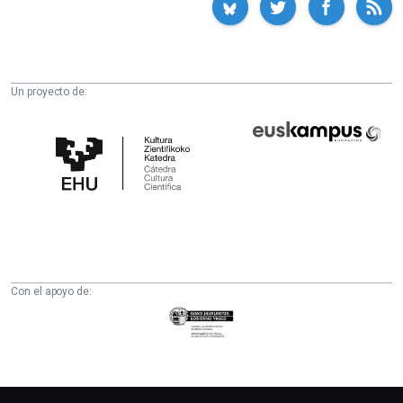
Un proyecto de:
Cátedra
Euskampus
de
Fundazioa
Cultura
Científica
de
la
UPV/EHU
Con el apoyo de:
Eusko
Jaurlaritza
-
Zientzia,
Unibertsitate