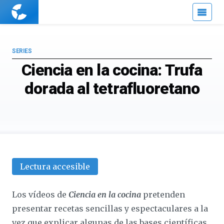
Cuaderno
de
Cultura
Científica
SERIES
Ciencia en la cocina: Trufa
dorada al tetrafluoretano
Lectura accesible
Los vídeos de
Ciencia en la cocina
pretenden
presentar recetas sencillas y espectaculares a la
vez que explicar algunas de las bases científicas