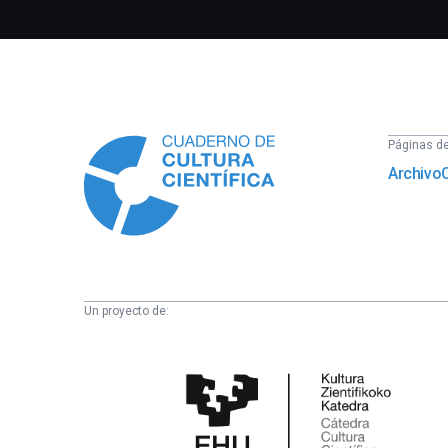
Información
Páginas del
Archivo
Un proyecto de:
Cátedra
de
Cultura
Científica
de