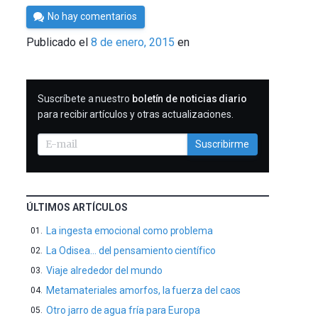
Por
No hay comentarios
César
Publicado el
8 de enero, 2015
en
Tomé
SUSCRIBIRME
Suscríbete a nuestro
boletín de noticias diario
para recibir artículos y otras actualizaciones.
Suscribirme
ÚLTIMOS ARTÍCULOS
La ingesta emocional como problema
La Odisea… del pensamiento científico
Viaje alrededor del mundo
Metamateriales amorfos, la fuerza del caos
Otro jarro de agua fría para Europa