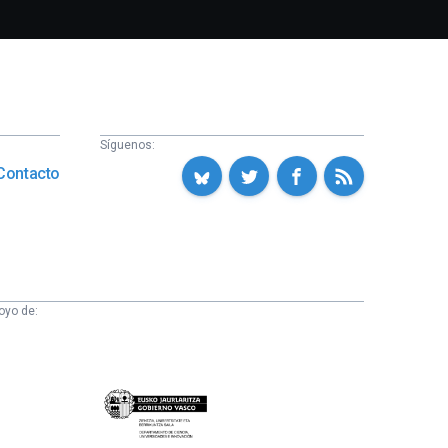
Síguenos:
Contacto
oyo de:
Eusko
Jaurlaritza
-