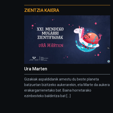
Otros
proyectos
ZIENTZIA KAIERA
Ura Marten
Gizakiak aspaldidanik amestu du beste planeta
batzuetan bizitzeko aukerarekin, eta Marte da aukera
erakargarrienetako bat. Baina horretarako
ezinbesteko baldintza bat [...]