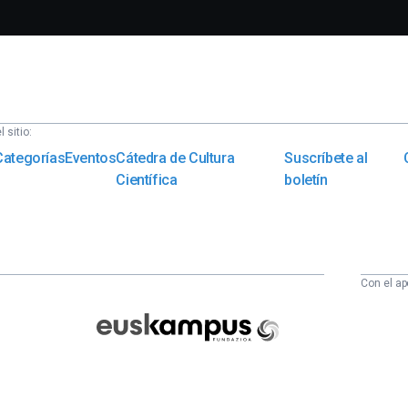
 sitio:
Categorías
Eventos
Cátedra de Cultura
Suscríbete al
Científica
boletín
Con el ap
Euskampus
Fundazioa