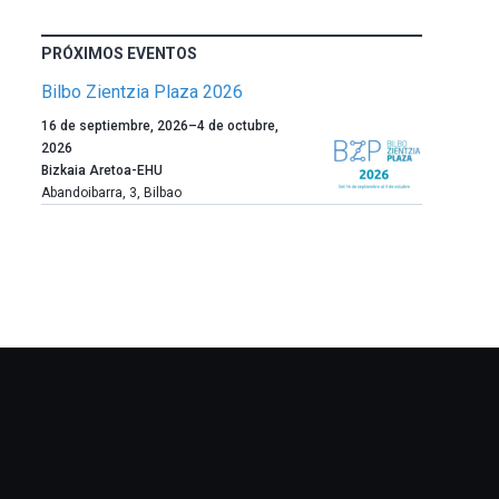
PRÓXIMOS EVENTOS
Bilbo Zientzia Plaza 2026
Un
16 de septiembre, 2026
–
4 de octubre,
año
2026
más,
Bizkaia Aretoa-EHU
Bilbao
Abandoibarra, 3
,
Bilbao
dará
la
bienvenida
al
otoño
con
la
celebración
de
la
novena
edición
de