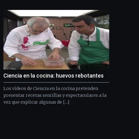
Bilbo
Zientzia
Plaza
(BZP),
un
festival
que
llenará
la
ciudad
de
monólogos,
Ciencia en la cocina: huevos rebotantes
exposiciones,
conferencias,
Los vídeos de Ciencia en la cocina pretenden
docufórums
y
presentar recetas sencillas y espectaculares a la
espectáculos
vez que explicar algunas de […]
de
ciencia
del
16
de
septiembre