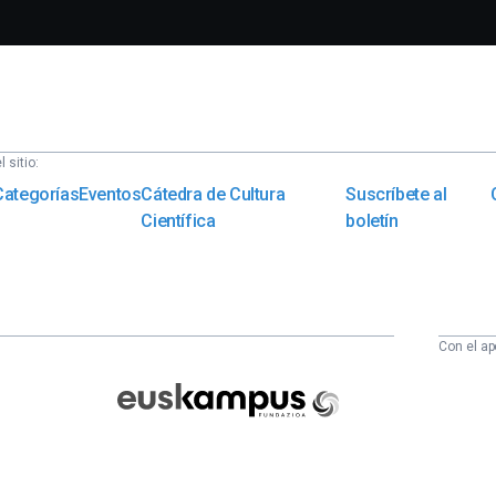
 sitio:
Categorías
Eventos
Cátedra de Cultura
Suscríbete al
Científica
boletín
Con el ap
Euskampus
Fundazioa