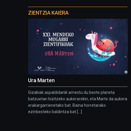
Otros
proyectos
ZIENTZIA KAIERA
Ura Marten
Gizakiak aspaldidanik amestu du beste planeta
batzuetan bizitzeko aukerarekin, eta Marte da aukera
erakargarrienetako bat. Baina horretarako
ezinbesteko baldintza bat [...]