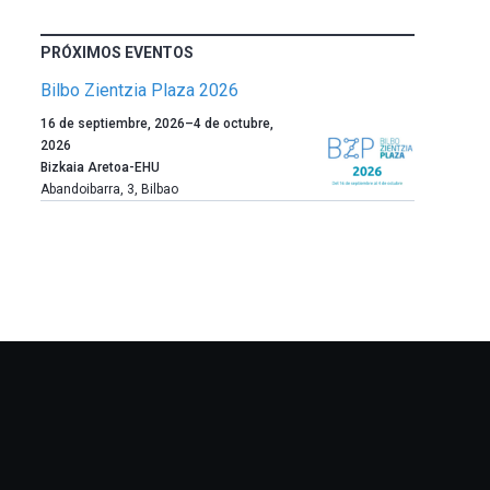
PRÓXIMOS EVENTOS
Bilbo Zientzia Plaza 2026
Un
16 de septiembre, 2026
–
4 de octubre,
año
2026
más,
Bizkaia Aretoa-EHU
Bilbao
Abandoibarra, 3
,
Bilbao
dará
la
bienvenida
al
otoño
con
la
celebración
de
la
novena
edición
de