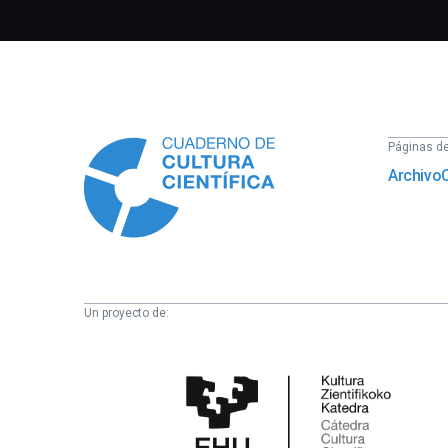
Información
Páginas del
Archivo
Un proyecto de:
Cátedra
de
Cultura
Científica
de