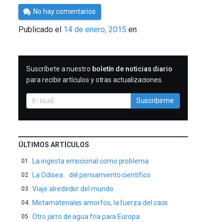
Por
No hay comentarios
César
Publicado el
14 de enero, 2015
en
Tomé
SUSCRIBIRME
Suscríbete a nuestro
boletín de noticias diario
para recibir artículos y otras actualizaciones.
Suscribirme
ÚLTIMOS ARTÍCULOS
La ingesta emocional como problema
La Odisea… del pensamiento científico
Viaje alrededor del mundo
Metamateriales amorfos, la fuerza del caos
Otro jarro de agua fría para Europa