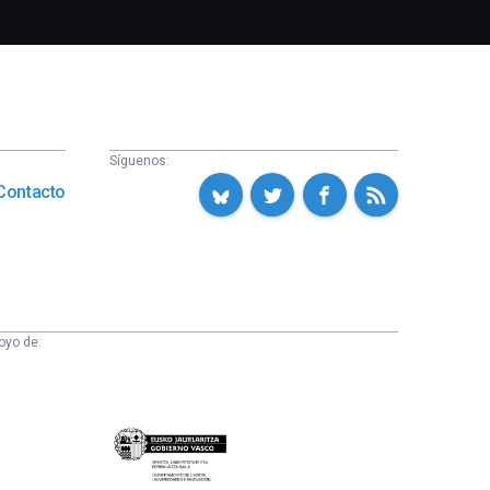
Síguenos:
Contacto
oyo de:
Eusko
Jaurlaritza