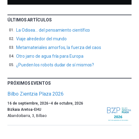
ÚLTIMOS ARTÍCULOS
La Odisea… del pensamiento científico
Viaje alrededor del mundo
Metamateriales amorfos, la fuerza del caos
Otro jarro de agua fría para Europa
¿Pueden los robots dudar de sí mismos?
PRÓXIMOS EVENTOS
Bilbo Zientzia Plaza 2026
Un
16 de septiembre, 2026
–
4 de octubre, 2026
año
Bizkaia Aretoa-EHU
más,
Abandoibarra, 3
,
Bilbao
Bilbao
dará
la