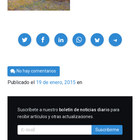
Compartir
Por
No hay comentarios
César
Publicado el
19 de enero, 2015
en
Tomé
SUSCRIBIRME
Suscríbete a nuestro
boletín de noticias diario
para
recibir artículos y otras actualizaciones.
Suscribirme