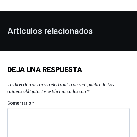
bienvenida
al
otoño
con
la
Artículos relacionados
celebración
de
la
novena
edición
de
DEJA UNA RESPUESTA
Bilbo
Zientzia
Plaza
Tu dirección de correo electrónico no será publicada.
Los
(BZP),
campos obligatorios están marcados con
*
un
festival
Comentario
*
que
llenará
la
ciudad
de
monólogos,