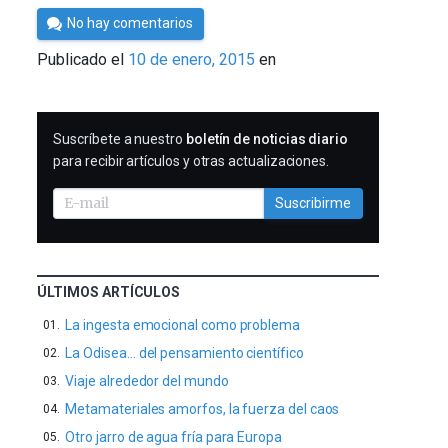
Por
No hay comentarios
Cultura
Publicado el
10 de enero, 2015
en
Cientifica
SUSCRIBIRME
Suscríbete a nuestro
boletín de noticias diario
para recibir artículos y otras actualizaciones.
Suscribirme
ÚLTIMOS ARTÍCULOS
La ingesta emocional como problema
La Odisea… del pensamiento científico
Viaje alrededor del mundo
Metamateriales amorfos, la fuerza del caos
Otro jarro de agua fría para Europa