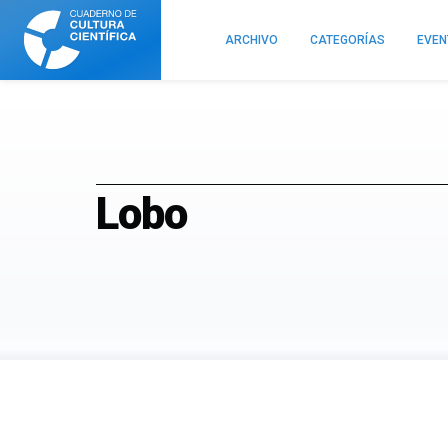
Cuaderno
de
ARCHIVO
CATEGORÍAS
EVE
Cultura
Científica
Lobo