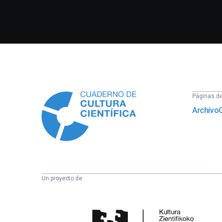
Información
Páginas del
Archivo
Un proyecto de:
Cátedra
de
Cultura