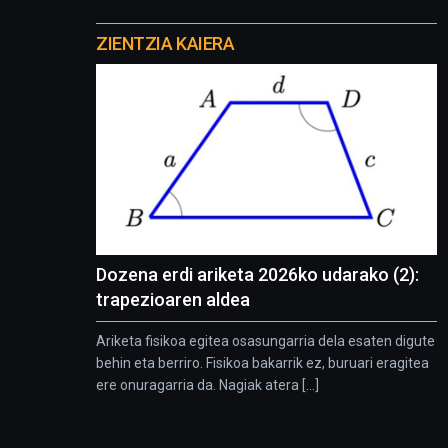
Otros
proyectos
ZIENTZIA KAIERA
Dozena erdi ariketa 2026ko udarako (2):
trapezioaren aldea
Ariketa fisikoa egitea osasungarria dela esaten digute
behin eta berriro. Fisikoa bakarrik ez, buruari eragitea
ere onuragarria da. Nagiak atera [...]