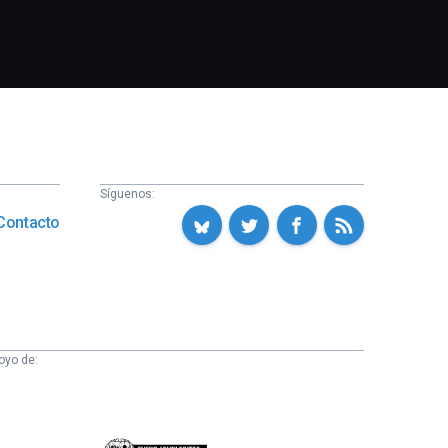
Síguenos:
Contacto
oyo de: