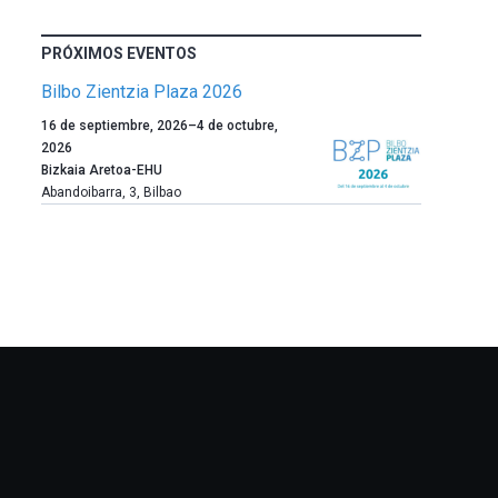
PRÓXIMOS EVENTOS
Bilbo Zientzia Plaza 2026
Un
16 de septiembre, 2026
–
4 de octubre,
año
2026
más,
Bizkaia Aretoa-EHU
Bilbao
Abandoibarra, 3
,
Bilbao
dará
la
bienvenida
al
otoño
con
la
celebración
de
la
novena
edición
de