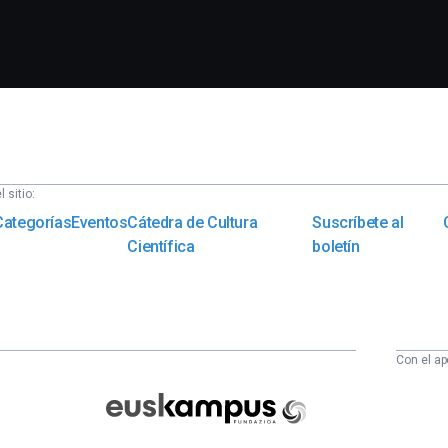
 sitio:
Categorías
Eventos
Cátedra de Cultura
Suscríbete al
Científica
boletín
Con el ap
Euskampus
Fundazioa