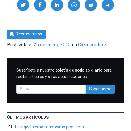
Compartir
Por
3 comentarios
César
Publicado el
26 de enero, 2015
en
Ciencia infusa
Tomé
SUSCRIBIRME
Suscríbete a nuestro
boletín de noticias diario
para
recibir artículos y otras actualizaciones.
Suscribirme
ÚLTIMOS ARTÍCULOS
La ingesta emocional como problema