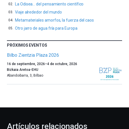
La Odisea… del pensamiento científico
Viaje alrededor del mundo
Metamateriales amorfos, la fuerza del caos
Otro jarro de agua fría para Europa
PRÓXIMOS EVENTOS
Bilbo Zientzia Plaza 2026
Un
16 de septiembre, 2026
–
4 de octubre, 2026
año
Bizkaia Aretoa-EHU
más,
Abandoibarra, 3
,
Bilbao
Bilbao
dará
la
bienvenida
al
otoño
con
la
Artículos relacionados
celebración