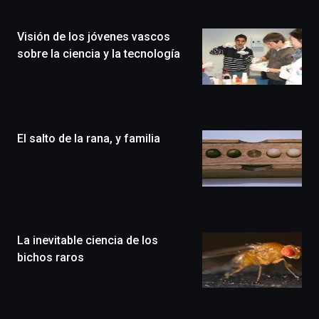
de
la
Visión de los jóvenes vascos
novena
edición
sobre la ciencia y la tecnología
de
Bilbo
Zientzia
Plaza
(BZP),
El salto de la rana, y familia
un
festival
que
llenará
la
ciudad
de
monólogos,
La inevitable ciencia de los
exposiciones,
bichos raros
conferencias,
docufórums
y
espectáculos