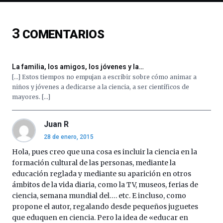
de
ciencia
del
3
COMENTARIOS
16
de
septiembre
al
La familia, los amigos, los jóvenes y la…
4
[…] Estos tiempos no empujan a escribir sobre cómo animar a
de
niños y jóvenes a dedicarse a la ciencia, a ser científicos de
octubre.
mayores. […]
La
iniciativa,
organizada
Juan R
por
28 de enero, 2015
la
Hola, pues creo que una cosa es incluir la ciencia en la
Cátedra…
formación cultural de las personas, mediante la
educación reglada y mediante su aparición en otros
ámbitos de la vida diaria, como la TV, museos, ferias de
ciencia, semana mundial del…. etc. E incluso, como
propone el autor, regalando desde pequeños juguetes
que eduquen en ciencia. Pero la idea de «educar en