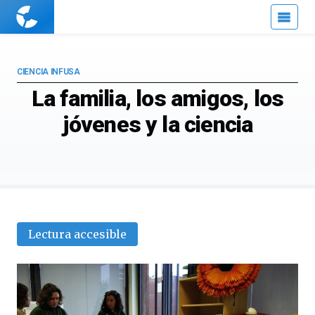
Cuaderno
de
Cultura
Científica
CIENCIA INFUSA
La familia, los amigos, los
jóvenes y la ciencia
Lectura accesible