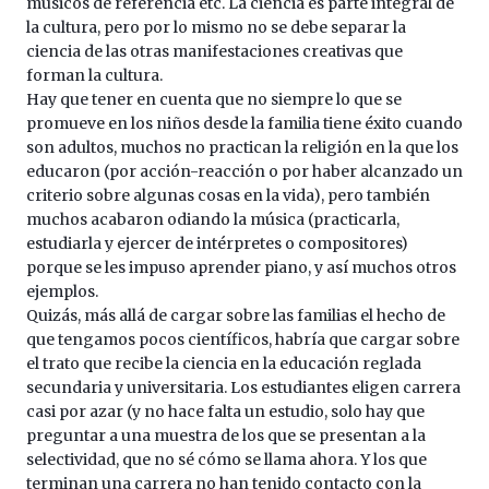
músicos de referencia etc. La ciencia es parte integral de
la cultura, pero por lo mismo no se debe separar la
ciencia de las otras manifestaciones creativas que
forman la cultura.
Hay que tener en cuenta que no siempre lo que se
promueve en los niños desde la familia tiene éxito cuando
son adultos, muchos no practican la religión en la que los
educaron (por acción-reacción o por haber alcanzado un
criterio sobre algunas cosas en la vida), pero también
muchos acabaron odiando la música (practicarla,
estudiarla y ejercer de intérpretes o compositores)
porque se les impuso aprender piano, y así muchos otros
ejemplos.
Quizás, más allá de cargar sobre las familias el hecho de
que tengamos pocos científicos, habría que cargar sobre
el trato que recibe la ciencia en la educación reglada
secundaria y universitaria. Los estudiantes eligen carrera
casi por azar (y no hace falta un estudio, solo hay que
preguntar a una muestra de los que se presentan a la
selectividad, que no sé cómo se llama ahora. Y los que
terminan una carrera no han tenido contacto con la