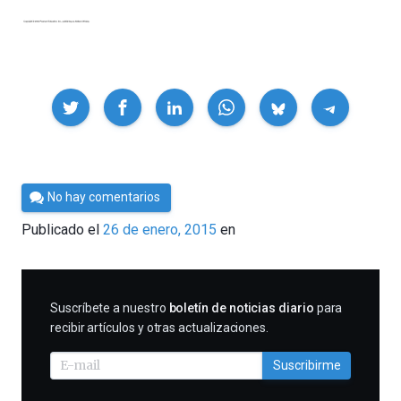
Compartir
Por
No hay comentarios
Cultura
Publicado el
26 de enero, 2015
en
Cientifica
SUSCRIBIRME
Suscríbete a nuestro
boletín de noticias diario
para
recibir artículos y otras actualizaciones.
Suscribirme