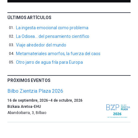
ÚLTIMOS ARTÍCULOS
La ingesta emocional como problema
La Odisea… del pensamiento científico
Viaje alrededor del mundo
Metamateriales amorfos, la fuerza del caos
Otro jarro de agua fría para Europa
PRÓXIMOS EVENTOS
Bilbo Zientzia Plaza 2026
Un
16 de septiembre, 2026
–
4 de octubre, 2026
año
Bizkaia Aretoa-EHU
más,
Abandoibarra, 3
,
Bilbao
Bilbao
dará
la
bienvenida