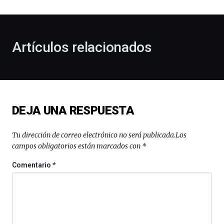
al
otoño
con
la
Artículos relacionados
celebración
de
la
novena
edición
de
DEJA UNA RESPUESTA
Bilbo
Zientzia
Plaza
Tu dirección de correo electrónico no será publicada.
Los
(BZP),
campos obligatorios están marcados con
*
un
festival
Comentario
*
que
llenará
la
ciudad
de
monólogos,