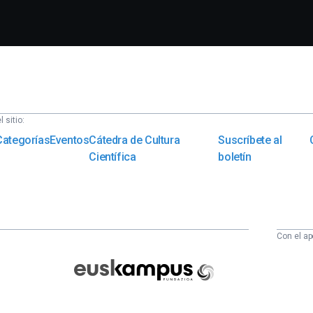
 sitio:
Categorías
Eventos
Cátedra de Cultura
Suscríbete al
Científica
boletín
Con el ap
Euskampus
Fundazioa