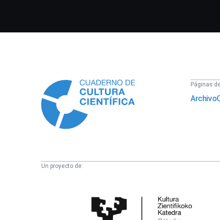
Información
Páginas del
Archivo
Un proyecto de:
Cátedra
de
Cultura
Científica