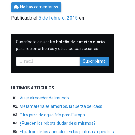
Por
No hay comentarios
César
Publicado el
5 de febrero, 2015
en
Tomé
SUSCRIBIRME
Suscríbete a nuestro
boletín de noticias diario
para recibir artículos y otras actualizaciones.
Suscribirme
ÚLTIMOS ARTÍCULOS
Viaje alrededor del mundo
Metamateriales amorfos, la fuerza del caos
Otro jarro de agua fría para Europa
¿Pueden los robots dudar de sí mismos?
El patrón de los animales en las pinturas rupestres