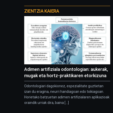
Otros
proyectos
ZIENTZIA KAIERA
Adimen artifiziala odontologian: aukerak,
mugak eta hortz-praktikaren etorkizuna
Odontologiari dagokionez, espezialitate guztietan
izan du eragina, neurri handiagoan edo txikiagoan.
Horietako batzuetan adimen artifizialaren aplikazioak
oraindik urriak dira, baina [...]