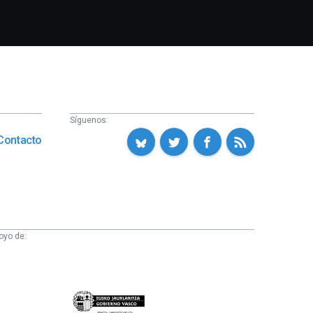
Síguenos:
Contacto
oyo de:
Eusko