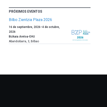
PRÓXIMOS EVENTOS
Bilbo Zientzia Plaza 2026
Un
16 de septiembre, 2026
–
4 de octubre,
año
2026
más,
Bizkaia Aretoa-EHU
Bilbao
Abandoibarra, 3
,
Bilbao
dará
la
bienvenida
al
otoño
con
la
celebración
de
la
novena
edición
de