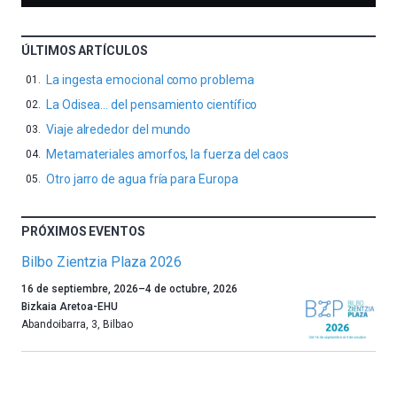
ÚLTIMOS ARTÍCULOS
La ingesta emocional como problema
La Odisea… del pensamiento científico
Viaje alrededor del mundo
Metamateriales amorfos, la fuerza del caos
Otro jarro de agua fría para Europa
PRÓXIMOS EVENTOS
Bilbo Zientzia Plaza 2026
Un
16 de septiembre, 2026
–
4 de octubre, 2026
año
Bizkaia Aretoa-EHU
más,
Abandoibarra, 3
,
Bilbao
Bilbao
dará
la
bienvenida