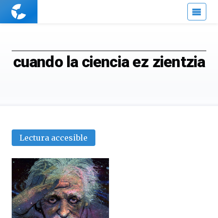
Cuaderno
de
Cultura
Científica
cuando la ciencia ez zientzia
Lectura accesible