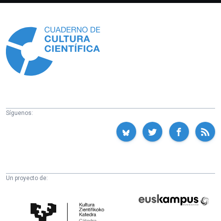
Información
Síguenos:
Un proyecto de:
Cátedra
Euskampus
de
Fundazioa
Cultura