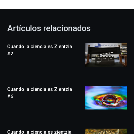
al
otoño
con
la
Artículos relacionados
celebración
de
la
Cuando la ciencia es Zientzia
novena
edición
#2
de
Bilbo
Zientzia
Plaza
(BZP),
Cuando la ciencia es Zientzia
un
festival
#6
que
llenará
la
ciudad
de
monólogos,
Cuando la ciencia es zientzia