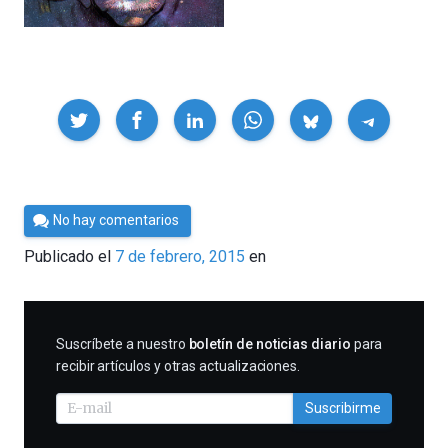
Compartir
Por
No hay comentarios
César
Publicado el
7 de febrero, 2015
en
Tomé
SUSCRIBIRME
Suscríbete a nuestro
boletín de noticias diario
para
recibir artículos y otras actualizaciones.
Suscribirme