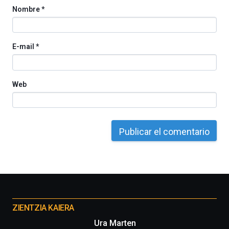
Nombre
*
E-mail
*
Web
Otros
proyectos
ZIENTZIA KAIERA
Ura Marten