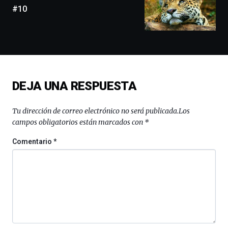
exposiciones,
#10
conferencias,
docufórums
y
espectáculos
de
ciencia
del
DEJA UNA RESPUESTA
16
de
septiembre
Tu dirección de correo electrónico no será publicada.
Los
al
campos obligatorios están marcados con
*
4
de
Comentario
*
octubre.
La
iniciativa,
organizada
por
la
Cátedra…