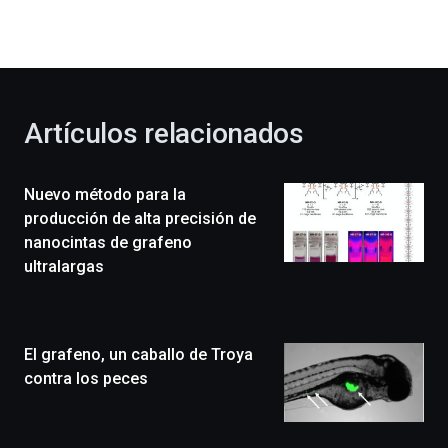
la
bienvenida
al
otoño
con
la
Artículos relacionados
celebración
de
la
Nuevo método para la
novena
edición
producción de alta precisión de
de
nanocintas de grafeno
Bilbo
ultralargas
Zientzia
Plaza
(BZP),
un
El grafeno, un caballo de Troya
festival
que
contra los peces
llenará
la
ciudad