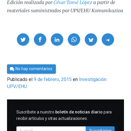
Edición realizada por
César Tomé López
a partir de
materiales suministrados por UPV/EHU Komunikazioa
Compartir
Por
No hay comentarios
César
Publicado el
9 de febrero, 2015
en
Investigación
Tomé
UPV/EHU
SUSCRIBIRME
Suscríbete a nuestro
boletín de noticias diario
para
recibir artículos y otras actualizaciones.
Suscribirme