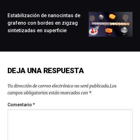
de
monólogos,
Estabilización de nanocintas de
exposiciones,
conferencias,
grafeno con bordes en zigzag
docufórums
sintetizadas en superficie
y
espectáculos
de
ciencia
del
16
DEJA UNA RESPUESTA
de
septiembre
al
Tu dirección de correo electrónico no será publicada.
Los
4
campos obligatorios están marcados con
*
de
octubre.
Comentario
*
La
iniciativa,
organizada
por
la