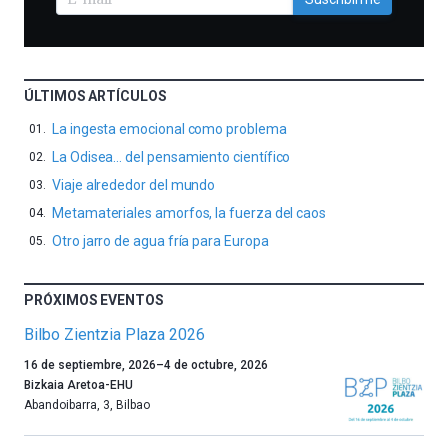
ÚLTIMOS ARTÍCULOS
La ingesta emocional como problema
La Odisea… del pensamiento científico
Viaje alrededor del mundo
Metamateriales amorfos, la fuerza del caos
Otro jarro de agua fría para Europa
PRÓXIMOS EVENTOS
Bilbo Zientzia Plaza 2026
Un
16 de septiembre, 2026
–
4 de octubre, 2026
año
Bizkaia Aretoa-EHU
más,
Abandoibarra, 3
,
Bilbao
Bilbao
dará