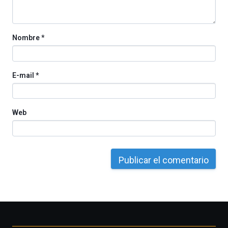
Cátedra…
Nombre
*
E-mail
*
Web
Otros