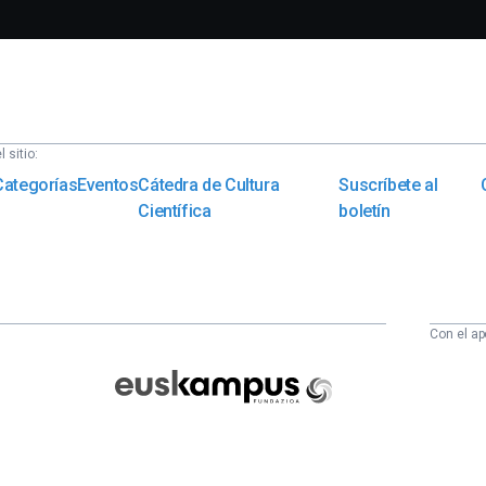
 sitio:
Categorías
Eventos
Cátedra de Cultura
Suscríbete al
Científica
boletín
Con el ap
Euskampus
Fundazioa