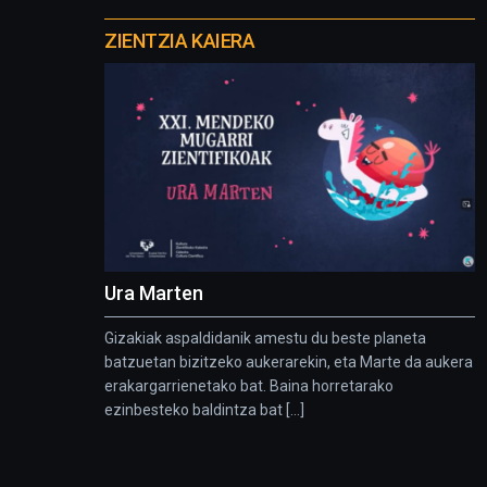
Otros
proyectos
ZIENTZIA KAIERA
Ura Marten
Gizakiak aspaldidanik amestu du beste planeta
batzuetan bizitzeko aukerarekin, eta Marte da aukera
erakargarrienetako bat. Baina horretarako
ezinbesteko baldintza bat [...]