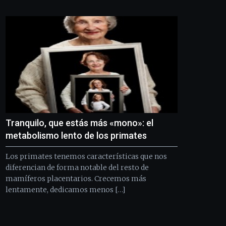
Bilbo
Zientzia
Plaza
(BZP),
un
festival
que
llenará
la
ciudad
de
monólogos,
Tranquilo, que estás más «mono»: el
exposiciones,
conferencias,
metabolismo lento de los primates
docufórums
y
Los primates tenemos características que nos
espectáculos
diferencian de forma notable del resto de
de
mamíferos placentarios. Crecemos más
ciencia
lentamente, dedicamos menos […]
del
16
de
septiembre