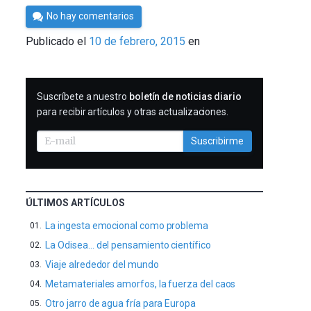
Por
No hay comentarios
César
Publicado el
10 de febrero, 2015
en
Tomé
SUSCRIBIRME
Suscríbete a nuestro
boletín de noticias diario
para recibir artículos y otras actualizaciones.
Suscribirme
ÚLTIMOS ARTÍCULOS
La ingesta emocional como problema
La Odisea… del pensamiento científico
Viaje alrededor del mundo
Metamateriales amorfos, la fuerza del caos
Otro jarro de agua fría para Europa