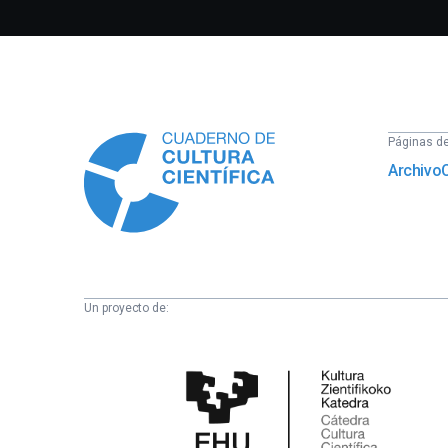
Información
Páginas del
Archivo
Un proyecto de:
Cátedra
de
Cultura
Científica
de