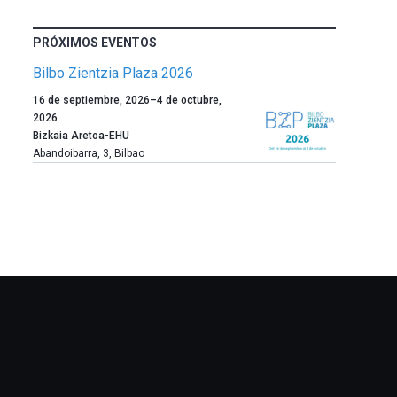
PRÓXIMOS EVENTOS
Bilbo Zientzia Plaza 2026
Un
16 de septiembre, 2026
–
4 de octubre,
año
2026
más,
Bizkaia Aretoa-EHU
Bilbao
Abandoibarra, 3
,
Bilbao
dará
la
bienvenida
al
otoño
con
la
celebración
de
la
novena
edición
de