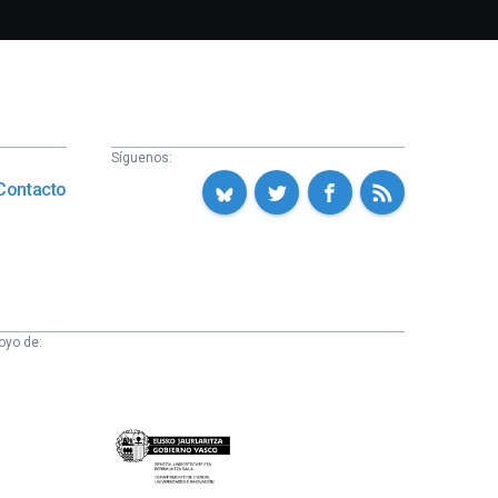
Síguenos:
Contacto
oyo de:
Eusko
Jaurlaritza
-