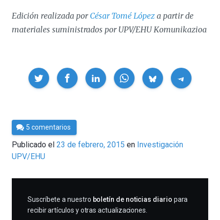
Edición realizada por
César Tomé López
a partir de
materiales suministrados por UPV/EHU Komunikazioa
Compartir
Por
5 comentarios
César
Publicado el
23 de febrero, 2015
en
Investigación
Tomé
UPV/EHU
SUSCRIBIRME
Suscríbete a nuestro
boletín de noticias diario
para
recibir artículos y otras actualizaciones.