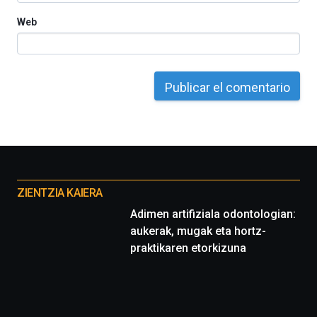
Web
Otros
proyectos
ZIENTZIA KAIERA
Adimen artifiziala odontologian:
aukerak, mugak eta hortz-
praktikaren etorkizuna