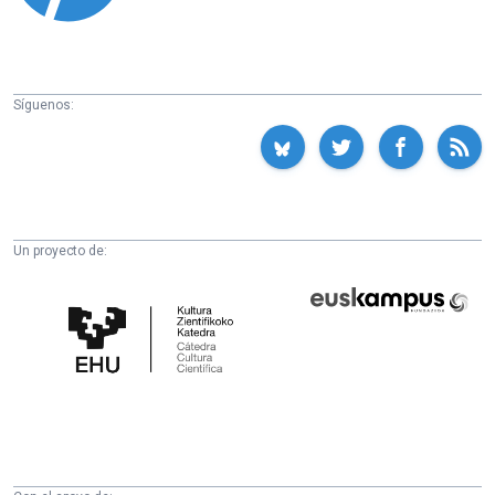
Síguenos:
Un proyecto de:
Cátedra
Euskampus
de
Fundazioa
Cultura
Científica
de
la
UPV/EHU