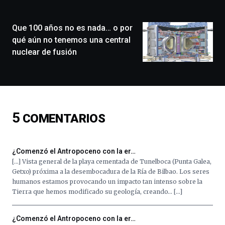
ciudad
de
monólogos,
Que 100 años no es nada… o por
exposiciones,
qué aún no tenemos una central
conferencias,
nuclear de fusión
docufórums
y
espectáculos
de
ciencia
del
5
COMENTARIOS
16
de
septiembre
al
¿Comenzó el Antropoceno con la er…
4
[…] Vista general de la playa cementada de Tunelboca (Punta Galea,
de
Getxo) próxima a la desembocadura de la Ría de Bilbao. Los seres
octubre.
humanos estamos provocando un impacto tan intenso sobre la
La
Tierra que hemos modificado su geología, creando… […]
iniciativa,
organizada
por
¿Comenzó el Antropoceno con la er…