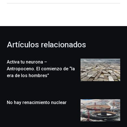
dará
la
bienvenida
al
otoño
con
la
Artículos relacionados
celebración
de
la
Activa tu neurona –
novena
edición
Antropoceno. El comienzo de “la
de
era de los hombres”
Bilbo
Zientzia
Plaza
(BZP),
No hay renacimiento nuclear
un
festival
que
llenará
la