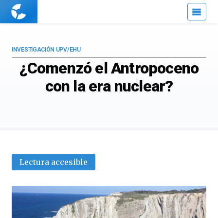
Cuaderno
de
Cultura
Científica
INVESTIGACIÓN UPV/EHU
¿Comenzó el Antropoceno
con la era nuclear?
Lectura accesible