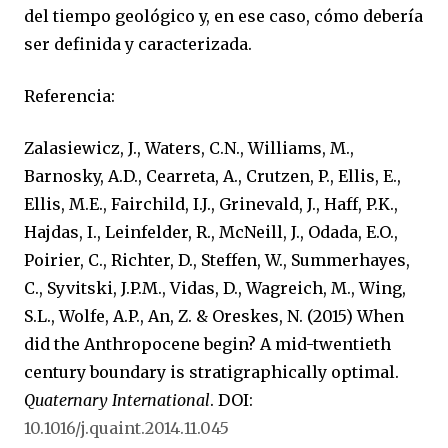
del tiempo geológico y, en ese caso, cómo debería
ser definida y caracterizada.
Referencia:
Zalasiewicz, J., Waters, C.N., Williams, M.,
Barnosky, A.D., Cearreta, A., Crutzen, P., Ellis, E.,
Ellis, M.E., Fairchild, I.J., Grinevald, J., Haff, P.K.,
Hajdas, I., Leinfelder, R., McNeill, J., Odada, E.O.,
Poirier, C., Richter, D., Steffen, W., Summerhayes,
C., Syvitski, J.P.M., Vidas, D., Wagreich, M., Wing,
S.L., Wolfe, A.P., An, Z. & Oreskes, N. (2015) When
did the Anthropocene begin? A mid-twentieth
century boundary is stratigraphically optimal.
Quaternary International
. DOI:
10.1016/j.quaint.2014.11.045