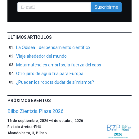
Suscribirme
ÚLTIMOS ARTÍCULOS
La Odisea… del pensamiento científico
Viaje alrededor del mundo
Metamateriales amorfos, la fuerza del caos
Otro jarro de agua fría para Europa
¿Pueden los robots dudar de sí mismos?
PRÓXIMOS EVENTOS
Bilbo Zientzia Plaza 2026
Un
16 de septiembre, 2026
–
4 de octubre, 2026
año
Bizkaia Aretoa-EHU
más,
Abandoibarra, 3
,
Bilbao
Bilbao