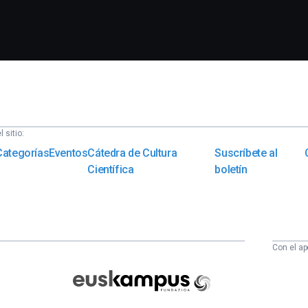
 sitio:
Categorías
Eventos
Cátedra de Cultura
Suscríbete al
Científica
boletín
Con el ap
Euskampus
Fundazioa