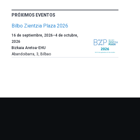
PRÓXIMOS EVENTOS
Bilbo Zientzia Plaza 2026
Un
16 de septiembre, 2026
–
4 de octubre,
año
2026
más,
Bizkaia Aretoa-EHU
Bilbao
Abandoibarra, 3
,
Bilbao
dará
la
bienvenida
al
otoño
con
la
celebración
de
la
novena
edición
de