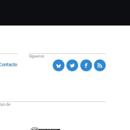
Síguenos:
Contacto
oyo de: