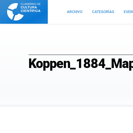
Cuaderno
de
ARCHIVO
CATEGORÍAS
EVE
Cultura
Científica
Koppen_1884_Ma