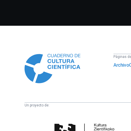
Información
Páginas del
Archivo
Un proyecto de:
Cátedra
de
Cultura