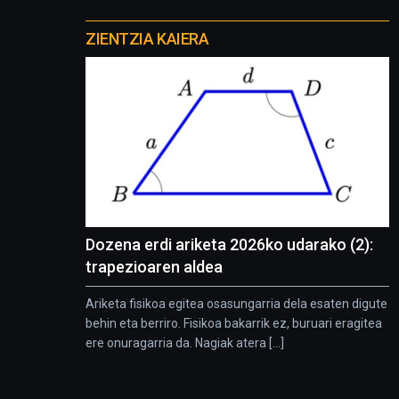
Otros
proyectos
ZIENTZIA KAIERA
Dozena erdi ariketa 2026ko udarako (2):
trapezioaren aldea
Ariketa fisikoa egitea osasungarria dela esaten digute
behin eta berriro. Fisikoa bakarrik ez, buruari eragitea
ere onuragarria da. Nagiak atera [...]