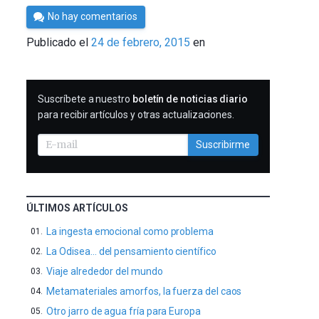
Por
No hay comentarios
César
Publicado el
24 de febrero, 2015
en
Tomé
SUSCRIBIRME
Suscríbete a nuestro
boletín de noticias diario
para recibir artículos y otras actualizaciones.
Suscribirme
ÚLTIMOS ARTÍCULOS
La ingesta emocional como problema
La Odisea… del pensamiento científico
Viaje alrededor del mundo
Metamateriales amorfos, la fuerza del caos
Otro jarro de agua fría para Europa