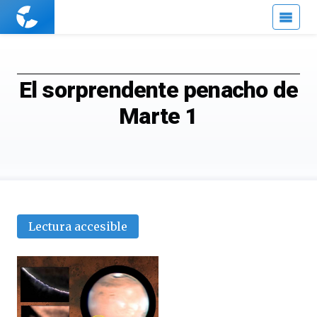
Cuaderno
de
Cultura
Científica
El sorprendente penacho de
Marte 1
Lectura accesible