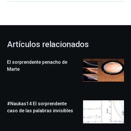
dará
la
bienvenida
al
otoño
con
la
Artículos relacionados
celebración
de
la
El sorprendente penacho de
novena
edición
Marte
de
Bilbo
Zientzia
Plaza
(BZP),
#Naukas14 El sorprendente
un
festival
caso de las palabras invisibles
que
llenará
la