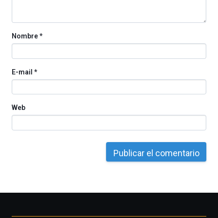
Cátedra…
Nombre
*
E-mail
*
Web
Otros