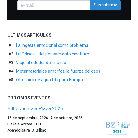
Suscribirme
ÚLTIMOS ARTÍCULOS
La ingesta emocional como problema
La Odisea… del pensamiento científico
Viaje alrededor del mundo
Metamateriales amorfos, la fuerza del caos
Otro jarro de agua fría para Europa
PRÓXIMOS EVENTOS
Bilbo Zientzia Plaza 2026
Un
16 de septiembre, 2026
–
4 de octubre, 2026
año
Bizkaia Aretoa-EHU
más,
Abandoibarra, 3
,
Bilbao
Bilbao