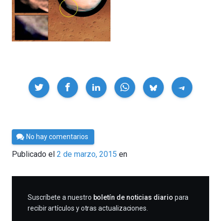
Compartir
Por
No hay comentarios
César
Publicado el
2 de marzo, 2015
en
Tomé
SUSCRIBIRME
Suscríbete a nuestro
boletín de noticias diario
para
recibir artículos y otras actualizaciones.