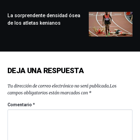
ciudad
de
monólogos,
La sorprendente densidad ósea
exposiciones,
de los atletas kenianos
conferencias,
docufórums
y
espectáculos
de
ciencia
del
DEJA UNA RESPUESTA
16
de
septiembre
Tu dirección de correo electrónico no será publicada.
Los
al
campos obligatorios están marcados con
*
4
de
Comentario
*
octubre.
La
iniciativa,
organizada
por
la