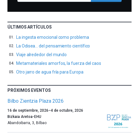
ÚLTIMOS ARTÍCULOS
La ingesta emocional como problema
La Odisea… del pensamiento científico
Viaje alrededor del mundo
Metamateriales amorfos, la fuerza del caos
Otro jarro de agua fría para Europa
PRÓXIMOS EVENTOS
Bilbo Zientzia Plaza 2026
Un
16 de septiembre, 2026
–
4 de octubre, 2026
año
Bizkaia Aretoa-EHU
más,
Abandoibarra, 3
,
Bilbao
Bilbao
dará