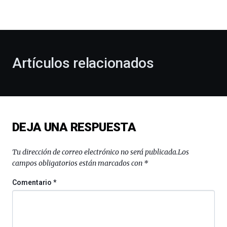
la
bienvenida
al
otoño
con
la
Artículos relacionados
celebración
de
la
novena
edición
de
DEJA UNA RESPUESTA
Bilbo
Zientzia
Plaza
Tu dirección de correo electrónico no será publicada.
Los
(BZP),
campos obligatorios están marcados con
*
un
festival
Comentario
*
que
llenará
la
ciudad
de