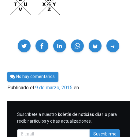
Compartir
Por
No hay comentarios
César
Publicado el
9 de marzo, 2015
en
Tomé
SUSCRIBIRME
Suscríbete a nuestro
boletín de noticias diario
para
recibir artículos y otras actualizaciones.
Suscribirme