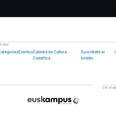
 sitio:
Categorías
Eventos
Cátedra de Cultura
Suscríbete al
Científica
boletín
Con el ap
Euskampus
Fundazioa