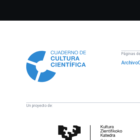
Información
Páginas del
Archivo
Un proyecto de:
Cátedra
de
Cultura
Científica