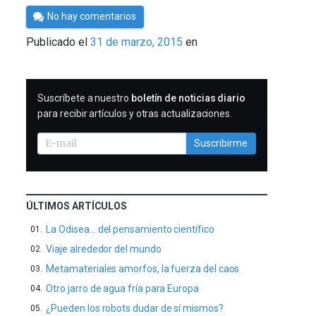
Por
No hay comentarios
César
Publicado el
31 de marzo, 2015
en
Tomé
SUSCRIBIRME
Suscríbete a nuestro
boletín de noticias diario
para recibir artículos y otras actualizaciones.
Suscribirme
ÚLTIMOS ARTÍCULOS
La Odisea… del pensamiento científico
Viaje alrededor del mundo
Metamateriales amorfos, la fuerza del caos
Otro jarro de agua fría para Europa
¿Pueden los robots dudar de sí mismos?