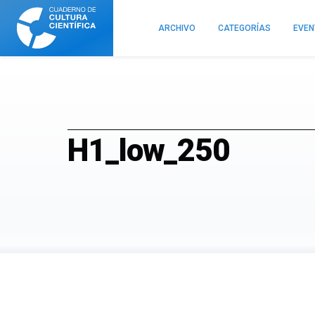
Cuaderno
de
ARCHIVO
CATEGORÍAS
EVE
Cultura
Científica
H1_low_250