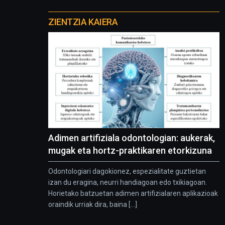
Otros
proyectos
ZIENTZIA KAIERA
Adimen artifiziala odontologian: aukerak,
mugak eta hortz-praktikaren etorkizuna
Odontologiari dagokionez, espezialitate guztietan
izan du eragina, neurri handiagoan edo txikiagoan.
Horietako batzuetan adimen artifizialaren aplikazioak
oraindik urriak dira, baina [...]