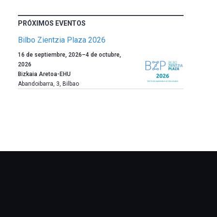
PRÓXIMOS EVENTOS
Bilbo Zientzia Plaza 2026
Un
16 de septiembre, 2026
–
4 de octubre,
año
2026
más,
Bizkaia Aretoa-EHU
Bilbao
Abandoibarra, 3
,
Bilbao
dará
la
bienvenida
al
otoño
con
la
celebración
de
la
novena
edición
de