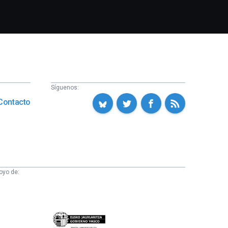
Síguenos:
Contacto
oyo de:
Eusko