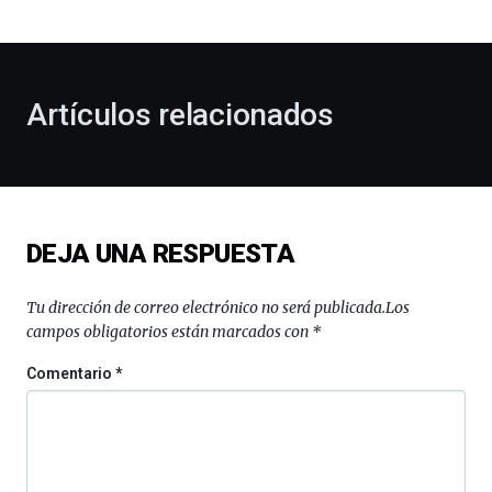
bienvenida
al
otoño
con
la
Artículos relacionados
celebración
de
la
novena
edición
de
DEJA UNA RESPUESTA
Bilbo
Zientzia
Plaza
Tu dirección de correo electrónico no será publicada.
Los
(BZP),
campos obligatorios están marcados con
*
un
festival
Comentario
*
que
llenará
la
ciudad
de
monólogos,