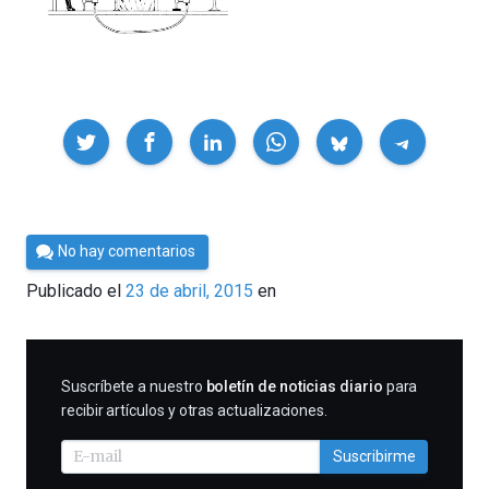
Compartir
Por
No hay comentarios
Cultura
Publicado el
23 de abril, 2015
en
Cientifica
SUSCRIBIRME
Suscríbete a nuestro
boletín de noticias diario
para
recibir artículos y otras actualizaciones.
Suscribirme