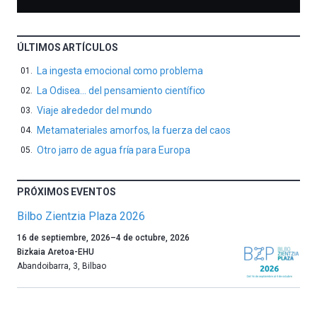
ÚLTIMOS ARTÍCULOS
La ingesta emocional como problema
La Odisea… del pensamiento científico
Viaje alrededor del mundo
Metamateriales amorfos, la fuerza del caos
Otro jarro de agua fría para Europa
PRÓXIMOS EVENTOS
Bilbo Zientzia Plaza 2026
Un
16 de septiembre, 2026
–
4 de octubre, 2026
año
Bizkaia Aretoa-EHU
más,
Abandoibarra, 3
,
Bilbao
Bilbao
dará
la