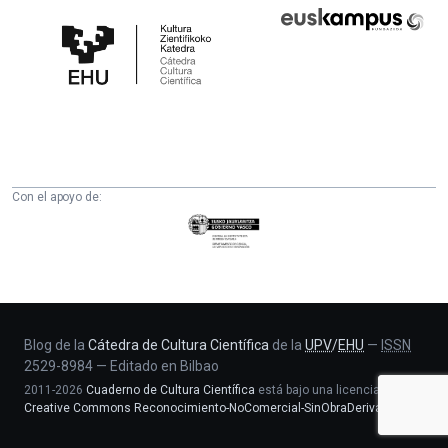
Cátedra
Euskampus
de
Fundazioa
Cultura
Científica
de
la
UPV/EHU
Con el apoyo de:
Eusko
Jaurlaritza
-
Zientzia,
Unibertsitate
eta
Blog de la
Cátedra de Cultura Científica
de la
UPV
/
EHU
—
ISSN
2529-8984
—
Editado en Bilbao
Berrikuntza
2011-2026
Cuaderno de Cultura Científica
está bajo una licencia
saila
Creative Commons Reconocimiento-NoComercial-SinObraDerivada 4.0