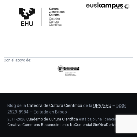
Cátedra
Euskampus
de
Fundazioa
Cultura
Científica
de
la
UPV/EHU
Con el apoyo de:
Eusko
Jaurlaritza
-
Zientzia,
Unibertsitate
eta
Blog de la
Cátedra de Cultura Científica
de la
UPV
/
EHU
—
ISSN
2529-8984
—
Editado en Bilbao
Berrikuntza
2011-2026
Cuaderno de Cultura Científica
está bajo una licencia
saila
Creative Commons Reconocimiento-NoComercial-SinObraDerivada 4.0