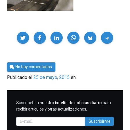
Compartir
Por
No hay comentarios
César
Publicado el
25 de mayo, 2015
en
Tomé
SUSCRIBIRME
Suscríbete a nuestro
boletín de noticias diario
para
recibir artículos y otras actualizaciones.
Suscribirme