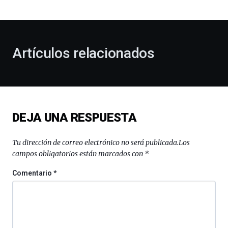
bienvenida
al
otoño
con
la
Artículos relacionados
celebración
de
la
novena
edición
de
DEJA UNA RESPUESTA
Bilbo
Zientzia
Plaza
Tu dirección de correo electrónico no será publicada.
Los
(BZP),
campos obligatorios están marcados con
*
un
festival
Comentario
*
que
llenará
la
ciudad
de
monólogos,