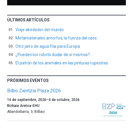
ÚLTIMOS ARTÍCULOS
Viaje alrededor del mundo
Metamateriales amorfos, la fuerza del caos
Otro jarro de agua fría para Europa
¿Pueden los robots dudar de sí mismos?
El patrón de los animales en las pinturas rupestres
PRÓXIMOS EVENTOS
Bilbo Zientzia Plaza 2026
Un
16 de septiembre, 2026
–
4 de octubre, 2026
año
Bizkaia Aretoa-EHU
más,
Abandoibarra, 3
,
Bilbao
Bilbao
dará
la