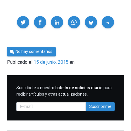
Compartir
Por
No hay comentarios
César
Publicado el
15 de junio, 2015
en
Tomé
SUSCRIBIRME
Suscríbete a nuestro
boletín de noticias diario
para
recibir artículos y otras actualizaciones.
Suscribirme