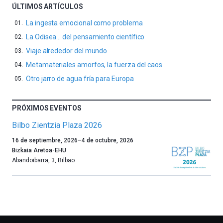
ÚLTIMOS ARTÍCULOS
La ingesta emocional como problema
La Odisea… del pensamiento científico
Viaje alrededor del mundo
Metamateriales amorfos, la fuerza del caos
Otro jarro de agua fría para Europa
PRÓXIMOS EVENTOS
Bilbo Zientzia Plaza 2026
Un
16 de septiembre, 2026
–
4 de octubre, 2026
año
Bizkaia Aretoa-EHU
más,
Abandoibarra, 3
,
Bilbao
Bilbao
dará
la
bienvenida
al
otoño