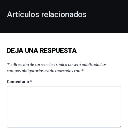
con
la
Artículos relacionados
celebración
de
la
novena
edición
de
DEJA UNA RESPUESTA
Bilbo
Zientzia
Plaza
Tu dirección de correo electrónico no será publicada.
Los
(BZP),
campos obligatorios están marcados con
*
un
festival
Comentario
*
que
llenará
la
ciudad
de
monólogos,
exposiciones,
conferencias,