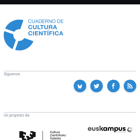
Información
Síguenos:
Un proyecto de:
Cátedra
Euskampus
de
Fundazioa
Cultura