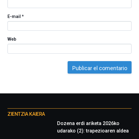
E-mail
*
Web
Otros
proyectos
ZIENTZIA KAIERA
Dozena erdi ariketa 2026ko
udarako (2): trapezioaren aldea