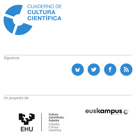
Síguenos:
Un proyecto de:
Cátedra
Euskampus
de
Fundazioa
Cultura
Científica
de