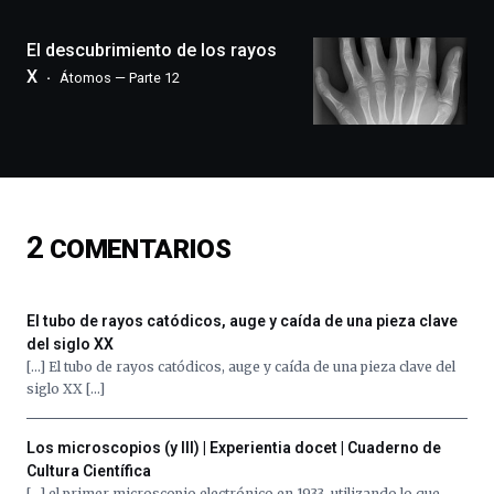
ciudad
de
monólogos,
El descubrimiento de los rayos
exposiciones,
X
Átomos — Parte 12
conferencias,
docufórums
y
espectáculos
de
ciencia
del
2
COMENTARIOS
16
de
septiembre
al
El tubo de rayos catódicos, auge y caída de una pieza clave
4
del siglo XX
de
[…] El tubo de rayos catódicos, auge y caída de una pieza clave del
octubre.
siglo XX […]
La
iniciativa,
organizada
Los microscopios (y III) | Experientia docet | Cuaderno de
por
Cultura Científica
la
[…] el primer microscopio electrónico en 1933, utilizando lo que