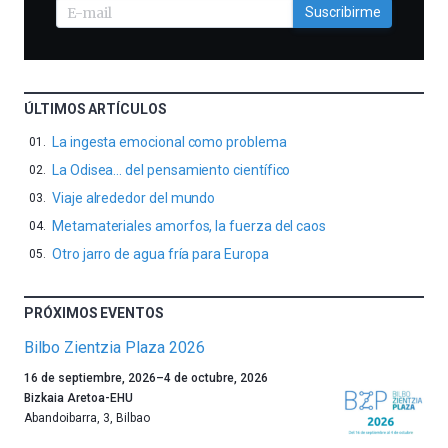
Suscribirme
ÚLTIMOS ARTÍCULOS
La ingesta emocional como problema
La Odisea… del pensamiento científico
Viaje alrededor del mundo
Metamateriales amorfos, la fuerza del caos
Otro jarro de agua fría para Europa
PRÓXIMOS EVENTOS
Bilbo Zientzia Plaza 2026
Un
16 de septiembre, 2026
–
4 de octubre, 2026
año
Bizkaia Aretoa-EHU
más,
Abandoibarra, 3
,
Bilbao
Bilbao