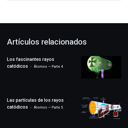
dará
la
bienvenida
al
otoño
con
la
Artículos relacionados
celebración
de
la
Los fascinantes rayos
novena
edición
catódicos
Átomos — Parte 4
de
Bilbo
Zientzia
Plaza
(BZP),
Las partículas de los rayos
un
festival
catódicos
Átomos — Parte 5
que
llenará
la