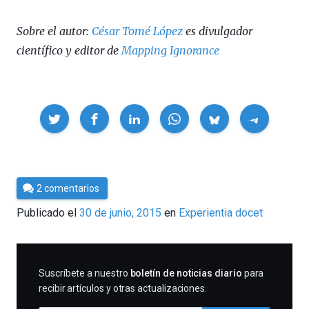
Sobre el autor:
César Tomé López
es divulgador
científico y editor de
Mapping Ignorance
Compartir
Por
2 comentarios
César
Publicado el
30 de junio, 2015
en
Experientia docet
Tomé
SUSCRIBIRME
Suscríbete a nuestro
boletín de noticias diario
para
recibir artículos y otras actualizaciones.